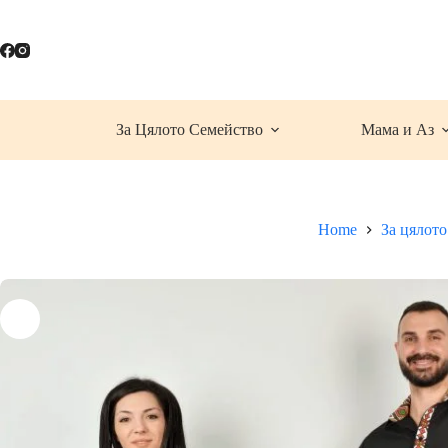
Skip
to
content
За Цялото Семейство
Мама и Аз
Home
За цялото