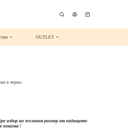
Shopping
cart
тски
OUTLET
ви в черно
ce
ge:
.99€
1.27
)
rough
 При избор на желания размер от падащото
.99€
 показва !
7.99