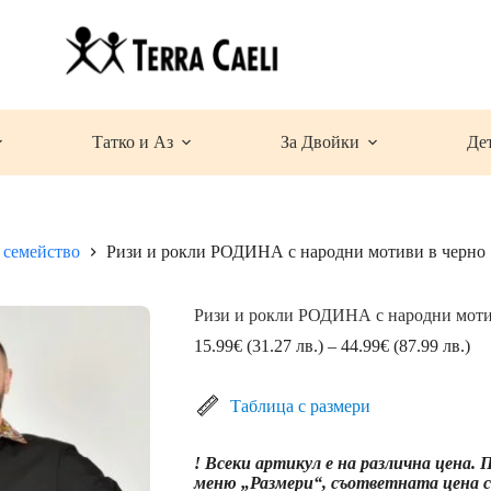
Татко и Аз
За Двойки
Де
 семейство
Ризи и рокли РОДИНА с народни мотиви в черно
Ризи и рокли РОДИНА с народни моти
Pri
15.99
€
(31.27 лв.)
–
44.99
€
(87.99 лв.)
ran
15
(3
Таблица с размери
лв.
th
! Всеки артикул е на различна цена.
44
меню „Размери“, съответната цена се
(8