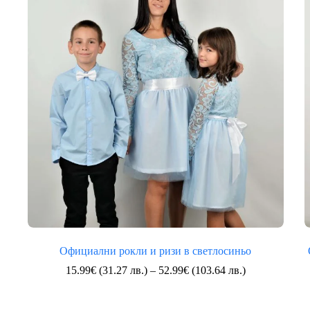
(74.30
лв.)
Официални рокли и ризи в светлосиньо
Price
15.99
€
(31.27 лв.)
–
52.99
€
(103.64 лв.)
range:
15.99€
(31.27