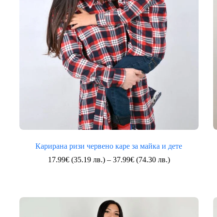
Карирана ризи червено каре за майка и дете
Price
17.99
€
(35.19 лв.)
–
37.99
€
(74.30 лв.)
range:
17.99€
(35.19
лв.)
through
37.99€