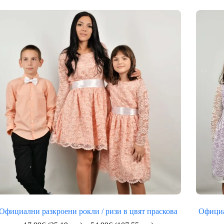
(35.19
лв.)
through
42.99€
(84.08
лв.)
Официални разкроени рокли / ризи в цвят праскова
Официа