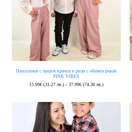
Панталони с широк крачол и ризи с обемен ръкав
PINK VIBES
Price
15.99
€
(31.27 лв.)
–
37.99
€
(74.30 лв.)
range:
15.99€
(31.27
лв.)
through
37.99€
(74.30
лв.)