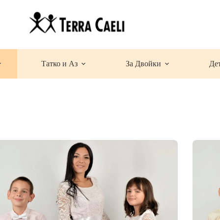
Татко и Аз
За Двойки
Де