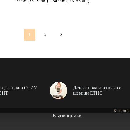
Price
17.99
€
(35.19 лв.)
–
54.99
€
(107.55 лв.)
range:
17.99€
(35.19
лв.)
through
54.99€
1
2
3
(107.55
лв.)
в два цвята COZY
Детска пола и тениска с
GHT
шевици ЕТНО
Каталог
Бързи връзки