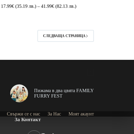
Price
17.99
€
(35.19 лв.)
–
41.99
€
(82.13 лв.)
range:
17.99€
(35.19
лв.)
through
СЛЕДВАЩА СТРАНИЦА
41.99€
(82.13
лв.)
Пижама в два цвята FAMILY
FURRY FEST
Свържи се с нас
За Нас
Моят акаунт
За Контакт