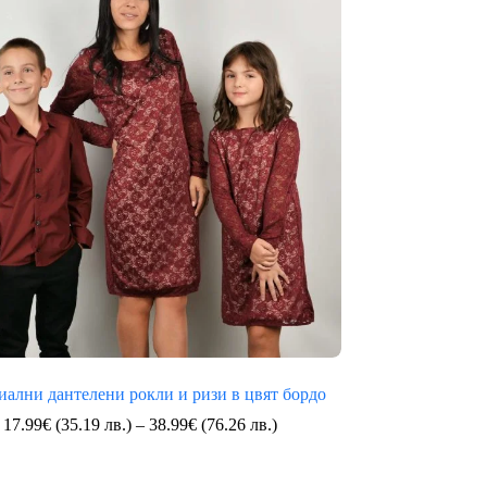
(103.64
лв.)
ални дантелени рокли и ризи в цвят бордо
Price
17.99
€
(35.19 лв.)
–
38.99
€
(76.26 лв.)
range:
17.99€
(35.19