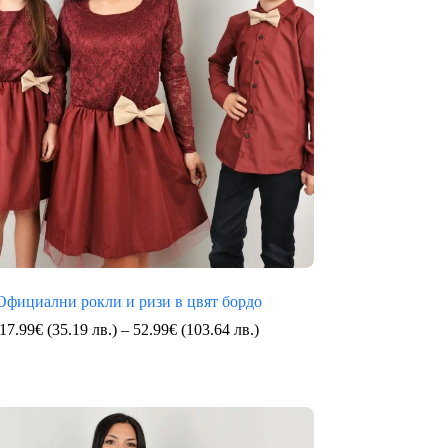
Официални рокли и ризи в цвят бордо
Price
17.99
€
(35.19 лв.)
–
52.99
€
(103.64 лв.)
range:
17.99€
(35.19
лв.)
through
52.99€