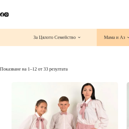
Skip
to
content
За Цялото Семейство
Мама и Аз
Показване на 1–12 от 33 резултата