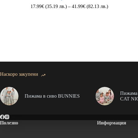
Price
17.99
€
(35.19 лв.)
–
41.99
€
(82.13 лв.)
range:
17.99€
(35.19
лв.)
through
41.99€
(82.13
лв.)
Наскоро закупени
Пижама 
Пижама в сиво BUNNIES
CAT NI
Полезно
Информация