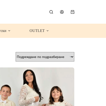
Shopping
cart
тски
OUTLET