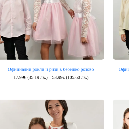
Официални рокли и ризи в бебешко розово
Офиц
Price
17.99
€
(35.19 лв.)
–
53.99
€
(105.60 лв.)
range:
17.99€
(35.19
лв.)
through
53.99€
(105.60
лв.)