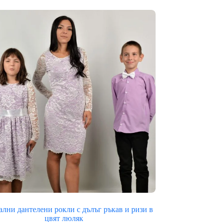
лв.)
through
38.99€
(76.26
лв.)
лни дантелени рокли с дълъг ръкав и ризи в
цвят люляк