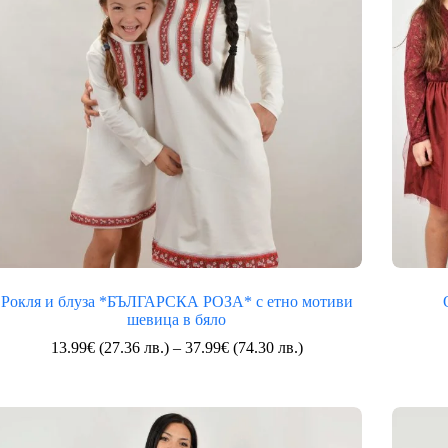
Рокля и блуза *БЪЛГАРСКА РОЗА* с етно мотиви
шевица в бяло
Price
13.99
€
(27.36 лв.)
–
37.99
€
(74.30 лв.)
range:
13.99€
(27.36
лв.)
through