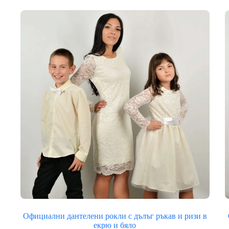
лв.)
through
52.99€
(103.64
лв.)
Официални дантелени рокли с дълъг ръкав и ризи в
екрю и бяло