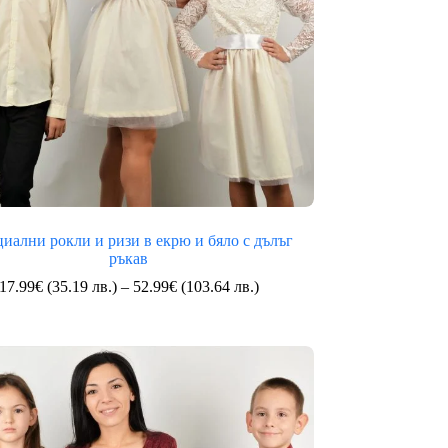
иални рокли и ризи в екрю и бяло с дълъг
ръкав
Price
17.99
€
(35.19 лв.)
–
52.99
€
(103.64 лв.)
range:
17.99€
(35.19
лв.)
through
52.99€
(103.64
лв.)