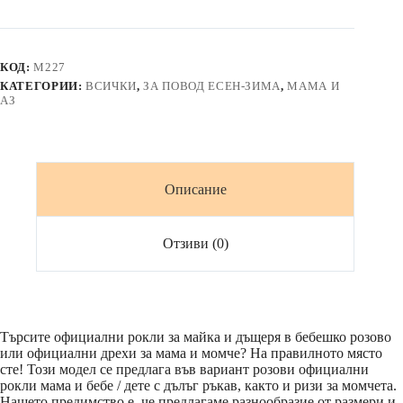
рокли
и
ризи
в
КОД:
M227
бебешко
КАТЕГОРИИ:
ВСИЧКИ
,
ЗА ПОВОД ЕСЕН-ЗИМА
,
МАМА И
розово
АЗ
Описание
Отзиви (0)
Търсите официални рокли за майка и дъщеря в бебешко розово
или официални дрехи за мама и момче? На правилното място
сте! Този модел се предлага във вариант розови официални
рокли мама и бебе / дете с дълъг ръкав, както и ризи за момчета.
Нашето предимство е, че предлагаме разнообразие от размери и