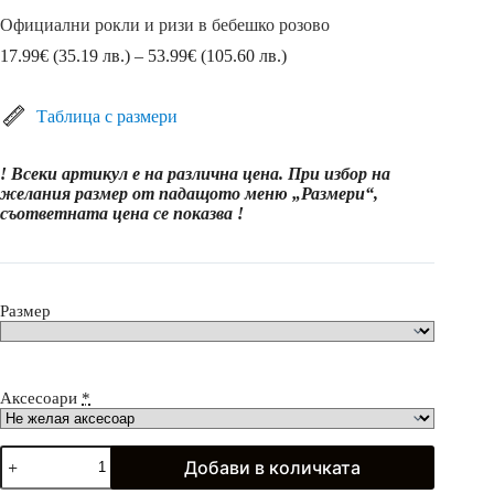
Официални рокли и ризи в бебешко розово
Price
17.99
€
(35.19 лв.)
–
53.99
€
(105.60 лв.)
range:
17.99€
(35.19
Таблица с размери
лв.)
through
! Всеки артикул е на различна цена. При избор на
53.99€
желания размер от падащото меню „Размери“,
(105.60
съответната цена се показва !
лв.)
Размер
Аксесоари
*
количество
Добави в количката
за
Официални