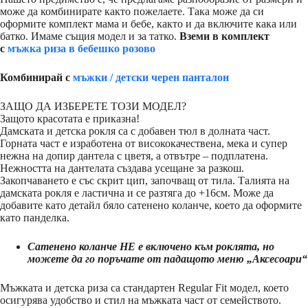
може да комбинирате както пожелаете. Така може да си
оформите комплект мама и бебе, както и да включите кака или
батко. Имаме същия модел и за татко.
Вземи в комплект
с
мъжка риза в бебешко розово
Комбинирай с
мъжки / детски черен панталон
ЗАЩО ДА ИЗБЕРЕТЕ ТОЗИ МОДЕЛ?
Защото красотата е приказна!
Дамската и детска рокля са с добавен тюл в долната част.
Горната част е изработена от висококачествена, мека и супер
нежна на допир дантела с цветя, а отвътре – подплатена.
Нежността на дантелата създава усещане за разкош.
Закопчаването е със скрит цип, започващ от тила. Талията на
дамската рокля е ластична и се разтяга до +16см. Може да
добавите като детайл бяло сатенено коланче, което да оформите
като панделка.
Сатенено коланче НЕ е включено към роклята, но
можете да го поръчате от падащото меню „Аксесоари“
Мъжката и детска риза са стандартен Regular Fit модел, което
осигурява удобство и стил на мъжката част от семейството.