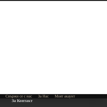
Свържи се с нас
За Нас
Моят акаунт
За Контакт