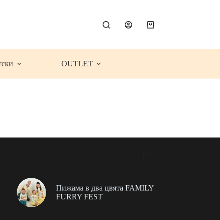
Shopping
cart
тски
OUTLET
Пижама в два цвята FAMILY
FURRY FEST