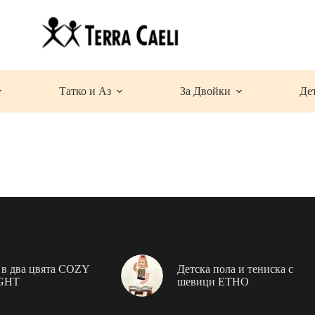
Татко и Аз
За Двойки
Де
в два цвята COZY
Детска пола и тениска с
GHT
шевици ЕТНО