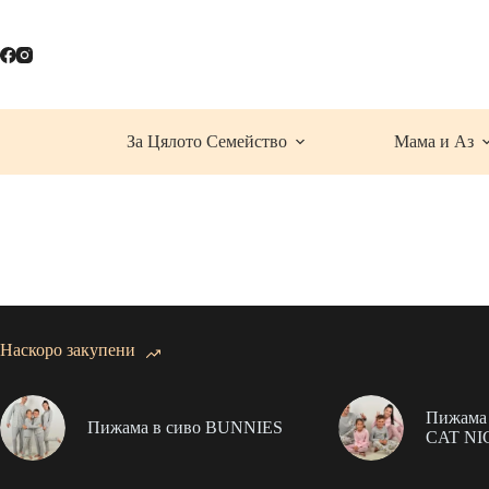
Skip
to
content
За Цялото Семейство
Мама и Аз
Наскоро закупени
Пижама 
Пижама в сиво BUNNIES
CAT NI