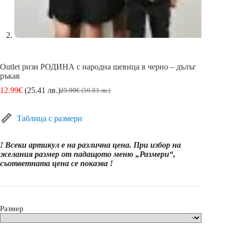
Outlet ризи РОДИНА с народна шевица в черно – дълъг
ръкав
12.99
€
(25.41 лв.)
25.99
€
(50.83 лв.)
Original
Текущата
price
цена
was:
е:
Таблица с размери
25.99€
12.99€
(50.83
(25.41
лв.).
лв.).
! Всеки артикул е на различна цена. При избор на
желания размер от падащото меню „Размери“,
съответната цена се показва !
Размер