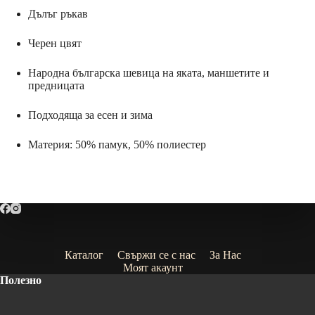
Дълъг ръкав
Черен цвят
Народна българска шевица на яката, маншетите и
предницата
Подходяща за есен и зима
Материя: 50% памук, 50% полиестер
Каталог
Свържи се с нас
За Нас
Моят акаунт
Полезно