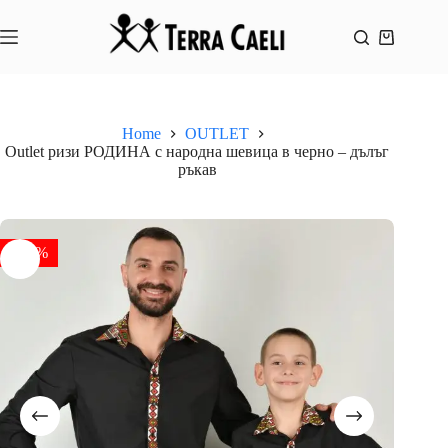
Skip
to
content
Shopping
cart
Home
OUTLET
Outlet ризи РОДИНА с народна шевица в черно – дълъг
ръкав
- 50%