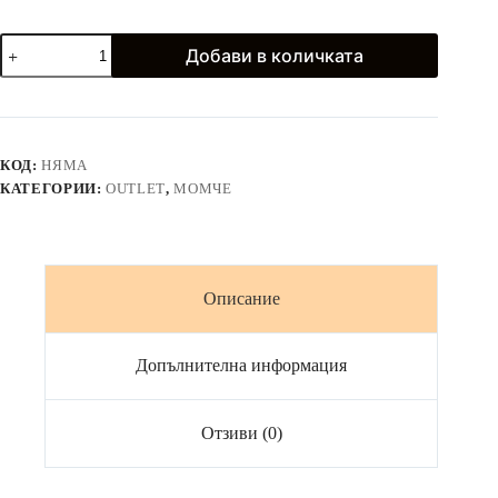
количество
Добави в количката
за
Outlet
ризи
РОДИНА
с
народна
КОД:
НЯМА
шевица
КАТЕГОРИИ:
OUTLET
,
МОМЧЕ
в
черно
-
дълъг
ръкав
Описание
Допълнителна информация
Отзиви (0)