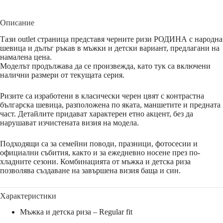
Описание
Тази outlet страница представя черните ризи РОДИНА с народна
шевица и дълъг ръкав в мъжки и детски вариант, предлагани на
намалена цена.
Моделът продължава да се произвежда, като тук са включени
налични размери от текущата серия.
Ризите са изработени в класически черен цвят с контрастна
българска шевица, разположена по яката, маншетите и предната
част. Детайлите придават характерен етно акцент, без да
нарушават изчистената визия на модела.
Подходящи са за семейни поводи, празници, фотосесии и
официални събития, както и за ежедневно носене през по-
хладните сезони. Комбинацията от мъжка и детска риза
позволява създаване на завършена визия баща и син.
Характеристики
Мъжка и детска риза – Regular fit