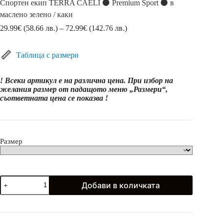
Спортен екип TERRA CAELI ⚫ Premium Sport ⚫ в
маслено зелено / каки
Price
29.99
€
(58.66 лв.)
–
72.99
€
(142.76 лв.)
range:
29.99€
(58.66
Таблица с размери
лв.)
through
! Всеки артикул е на различна цена. При избор на
72.99€
желания размер от падащото меню „Размери“,
(142.76
съответната цена се показва !
лв.)
Размер
количество
Добави в количката
за
Спортен
екип
TERRA