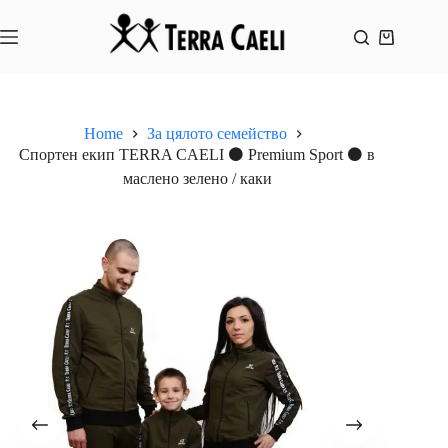
Skip
to
content
Shopping
cart
Home
За цялото семейство
Спортен екип TERRA CAELI ⚫ Premium Sport ⚫ в
маслено зелено / каки