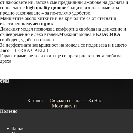
от джобовете ни, затова сме предвидили джобове на долната и
горна част с
high quality ципове
.Същите използвахме и за
предно закопчаване – за по-голямо удобство.
Маншетите около китките и на крачолите са от стегнат и
еластичен
памучен щрик
.
Дамският модел позволява комфортна свобода на движение и
същевременно е леко втален.Мъжкият модел е
КЛАСИКА
–
свободен, удобен и стилен.
За перфектната завършеност на модела се подвизава и нашето
лого
– TERRA CAELI !
Гарантираме, че този екип ще се превърне в твоята любима
дреха
Каталог
Свържи се с нас
За Нас
Моят акаунт
Полезно
За нас