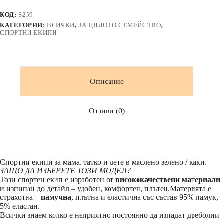
CAELI
⚫
КОД:
S259
Premium
КАТЕГОРИИ:
ВСИЧКИ
,
ЗА ЦЯЛОТО СЕМЕЙСТВО
,
Sport
СПОРТНИ ЕКИПИ
⚫
в
маслено
зелено
/
Описание
каки
Отзиви (0)
Спортни екипи за мама, татко и дете в маслено зелено / каки.
ЗАЩО ДА ИЗБЕРЕТЕ ТОЗИ МОДЕЛ?
Този спортен екип е изработен от
висококачествени материали
и изпипан до детайл – удобен, комфортен, плътен.Материята е
страхотна –
памучна
, плътна и еластична със състав 95% памук,
5% еластан.
Всички знаем колко е неприятно постоянно да изпадат дреболии