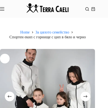
Skip
to
content
Shopping
cart
Home
За цялото семейство
Спортен екип с горнище с цип в бяло и черно