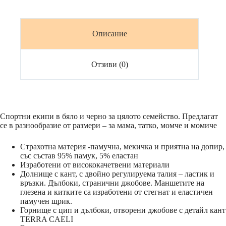
черно
Описание
Отзиви (0)
Спортни екипи в бяло и черно за цялото семейство. Предлагат
се в разнообразие от размери – за мама, татко, момче и момиче
Страхотна материя -памучна, мекичка и приятна на допир,
със състав 95% памук, 5% еластан
Изработени от висококачетвени материали
Долнище с кант, с двойно регулируема талия – ластик и
връзки. Дълбоки, странични джобове. Маншетите на
глезена и китките са изработени от стегнат и еластичен
памучен щрик.
Горнище с цип и дълбоки, отворени джобове с детайл кант
TERRA CAELI