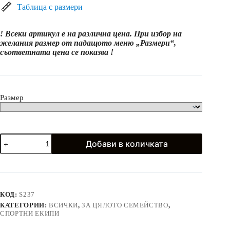
(41.05
Таблица с размери
лв.)
through
! Всеки артикул е на различна цена. При избор на
67.99€
желания размер от падащото меню „Размери“,
(132.98
съответната цена се показва !
лв.)
Размер
количество
Добави в количката
за
Спортен
екип
с
горнище
с
КОД:
S237
цип
КАТЕГОРИИ:
ВСИЧКИ
,
ЗА ЦЯЛОТО СЕМЕЙСТВО
,
в
СПОРТНИ ЕКИПИ
бяло
и