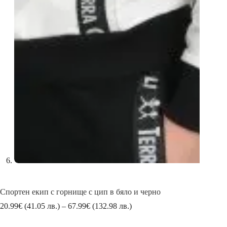
Спортен екип с горнище с цип в бяло и черно
Price
20.99
€
(41.05 лв.)
–
67.99
€
(132.98 лв.)
range:
20.99€