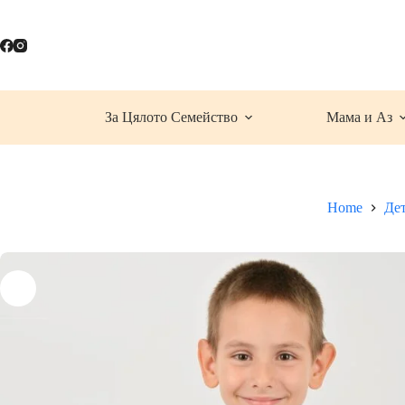
Skip
to
content
За Цялото Семейство
Мама и Аз
Home
Де