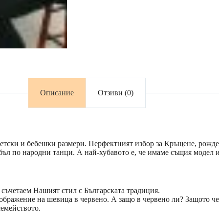
Описание
Отзиви (0)
 детски и бебешки размери. Перфектният избор за Кръщене, рожд
бъл по народни танци. А най-хубавото е, че имаме същия модел 
съчетаем Нашият стил с Българската традиция.
ображение на шевица в червено. А защо в червено ли? Защото чер
семейството.