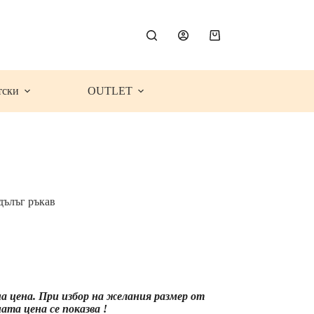
Shopping
cart
тски
OUTLET
дълъг ръкав
ce
ge:
.99€
7.14
)
rough
на цена. При избор на желания размер от
.99€
та цена се показва !
0.83