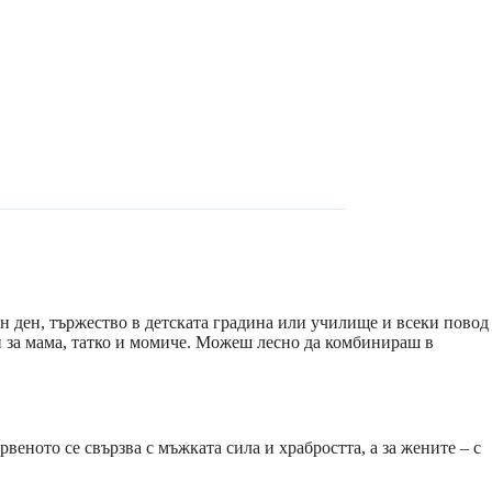
ен ден, тържество в детската градина или училище и всеки повод
и за мама, татко и момиче. Можеш лесно да комбинираш в
веното се свързва с мъжката сила и храбростта, а за жените – с