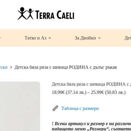
Татко и Аз
За Двойки
Де
тски
Детска бяла риза с шевица РОДИНА с дълъг ръкав
Детска бяла риза с шевица РОДИНА с 
Pri
18.99
€
(37.14 лв.)
–
25.99
€
(50.83 лв.)
ran
18
(3
Таблица с размери
лв.
th
! Всеки артикул и размер е на различ
25
падащото меню „Размери“, съответна
(5