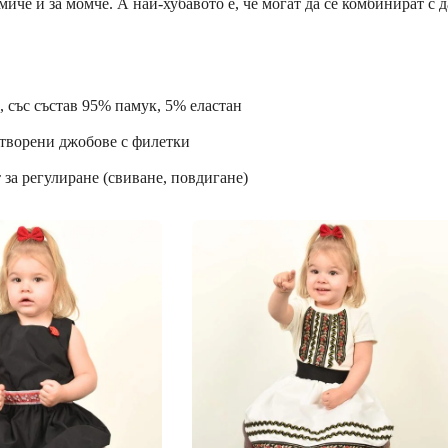
миче и за момче. А най-хубавото е, че могат да се комбинират с
, със състав 95% памук, 5% еластан
Отворени джобове с филетки
 за регулиране (свиване, повдигане)