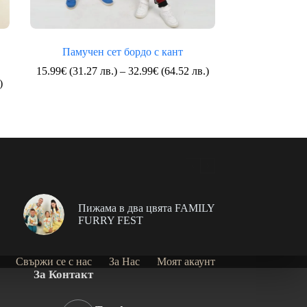
Памучен сет бордо с кант
Price
15.99
€
(31.27 лв.)
–
32.99
€
(64.52 лв.)
Price
range:
)
range:
15.99€
11.99€
(31.27
(23.45
лв.)
лв.)
through
through
32.99€
23.99€
(64.52
(46.92
лв.)
лв.)
Пижама в два цвята FAMILY
FURRY FEST
Свържи се с нас
За Нас
Моят акаунт
За Контакт