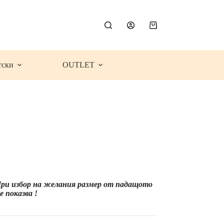
Shopping
cart
тски
OUTLET
ce
ge:
.99€
 При избор на желания размер от падащото
1.05
 показва !
)
rough
.99€
6.26