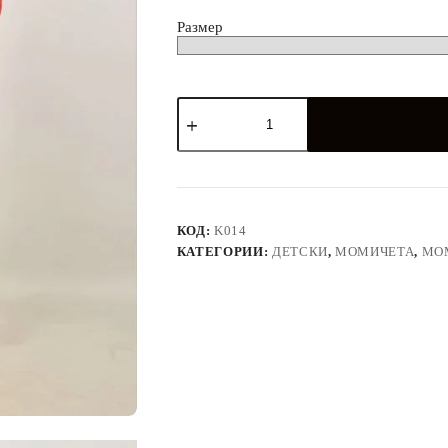
лв.
Размер
количество
за
Детски
спортен
екип
червен
КОД:
K014
КАТЕГОРИИ:
ДЕТСКИ
,
МОМИЧЕТА
,
МО