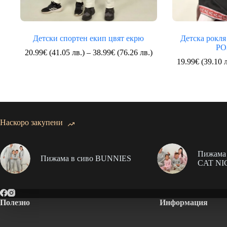
Детски спортен екип цвят екрю
Детска рокл
РО
Price
20.99
€
(41.05 лв.)
–
38.99
€
(76.26 лв.)
range:
19.99
€
(39.10 л
20.99€
(41.05
лв.)
through
38.99€
(76.26
Наскоро закупени
лв.)
Пижама 
Пижама в сиво BUNNIES
CAT NI
Полезно
Информация