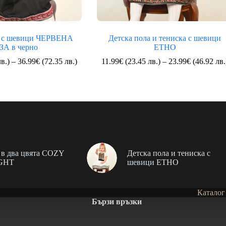
я с шевици ЧЕРВЕНА
Детска пола и тениска с шевици
ЗА в черно
ЕТНО
Price
в.)
–
36.99
€
(72.35 лв.)
11.99
€
(23.45 лв.)
–
23.99
€
(46.92 лв.
range:
19.99€
(39.10
лв.)
through
36.99€
(72.35
лв.)
в два цвята COZY
Детска пола и тениска с
GHT
шевици ЕТНО
Каталог
Бързи връзки