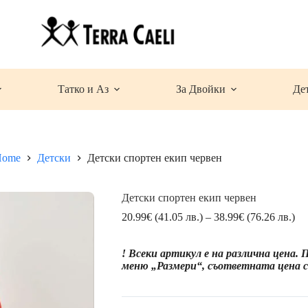
Татко и Аз
За Двойки
Де
Home
Детски
Детски спортен екип червен
Детски спортен екип червен
Pri
20.99
€
(41.05 лв.)
–
38.99
€
(76.26 лв.)
ran
20
! Всеки артикул е на различна цена.
(4
меню „Размери“, съответната цена се
лв.
th
38
(7