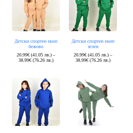
(74.30
(107.55
лв.)
лв.)
Детски спортен екип
Детски спортен екип
бежово
зелен
20.99
€
(41.05 лв.)
–
20.99
€
(41.05 лв.)
–
Price
Price
38.99
€
(76.26 лв.)
38.99
€
(76.26 лв.)
range:
range:
20.99€
20.99€
(41.05
(41.05
лв.)
лв.)
through
through
38.99€
38.99€
(76.26
(76.26
лв.)
лв.)