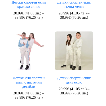
Детски спортен екип
Детски спортен екип
кралско синьо
тъмна мента
20.99
€
(41.05 лв.)
–
20.99
€
(41.05 лв.)
–
Price
Price
38.99
€
(76.26 лв.)
38.99
€
(76.26 лв.)
range:
range:
20.99€
20.99€
(41.05
(41.05
лв.)
лв.)
through
through
38.99€
38.99€
(76.26
(76.26
лв.)
лв.)
Детски бял спортен
Детски спортен екип
екип с пастелни
цвят екрю
детайли
20.99
€
(41.05 лв.)
–
Price
20.99
€
(41.05 лв.)
–
38.99
€
(76.26 лв.)
Price
range:
38.99
€
(76.26 лв.)
range:
20.99€
20.99€
(41.05