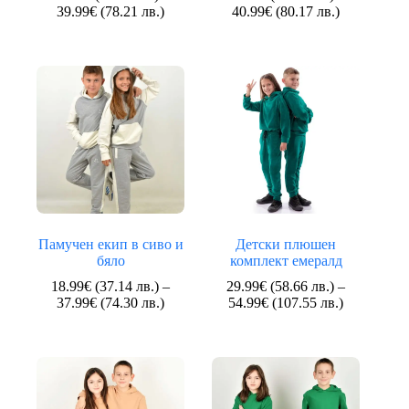
Price
Price
39.99
€
(78.21 лв.)
40.99
€
(80.17 лв.)
range:
range:
21.99€
21.99€
(43.01
(43.01
лв.)
лв.)
through
through
39.99€
40.99€
(78.21
(80.17
лв.)
лв.)
Памучен екип в сиво и
Детски плюшен
бяло
комплект емералд
18.99
€
(37.14 лв.)
–
29.99
€
(58.66 лв.)
–
Price
Price
37.99
€
(74.30 лв.)
54.99
€
(107.55 лв.)
range:
range:
18.99€
29.99€
(37.14
(58.66
лв.)
лв.)
through
through
37.99€
54.99€