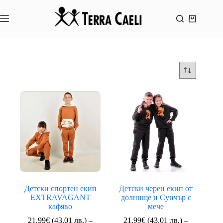
Skip
to
content
Shopping
cart
Детски спортен екип
Детски черен екип от
EXTRAVAGANT
долнище и Суичър с
кафяво
мече
21.99
€
(43.01 лв.)
–
21.99
€
(43.01 лв.)
–