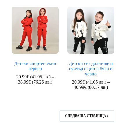
(41.05
лв.)
лв.)
through
through
38.99€
38.99€
(76.26
(76.26
лв.)
лв.)
Детски спортен екип
Детски сет долнище и
червен
суичър с цип в бяло и
черно
20.99
€
(41.05 лв.)
–
Price
38.99
€
(76.26 лв.)
20.99
€
(41.05 лв.)
–
range:
Price
40.99
€
(80.17 лв.)
20.99€
range:
(41.05
20.99€
лв.)
(41.05
through
лв.)
38.99€
through
СЛЕДВАЩА СТРАНИЦА
(76.26
40.99€
лв.)
(80.17
лв.)