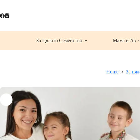
Skip
to
content
За Цялото Семейство
Мама и Аз
Home
За цял