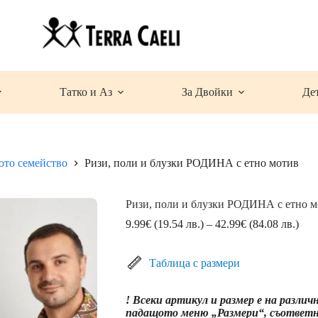
Татко и Аз
За Двойки
Де
ото семейство
Ризи, поли и блузки РОДИНА с етно мотив
Ризи, поли и блузки РОДИНА с етно м
Pric
9.99
€
(19.54 лв.)
–
42.99
€
(84.08 лв.)
rang
9.9
(19.
Таблица с размери
лв.)
thro
! Всеки артикул и размер е на различ
42.
падащото меню „Размери“, съответна
(84.