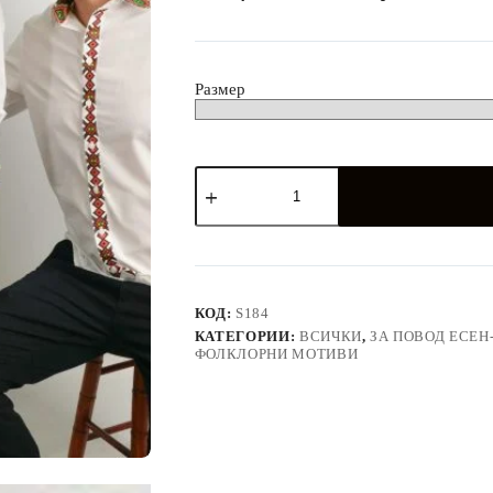
лв.)
Размер
количество
за
Ризи,
поли
и
блузки
РОДИНА
с
КОД:
S184
етно
КАТЕГОРИИ:
ВСИЧКИ
,
ЗА ПОВОД ЕСЕН
мотив
ФОЛКЛОРНИ МОТИВИ