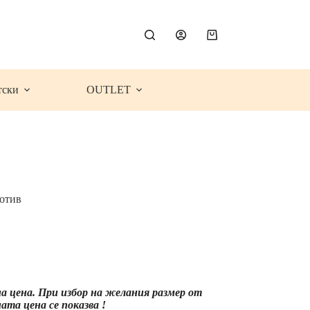
Shopping
cart
тски
OUTLET
отив
e
e:
9€
54
ugh
на цена. При избор на желания размер от
99€
та цена се показва !
08