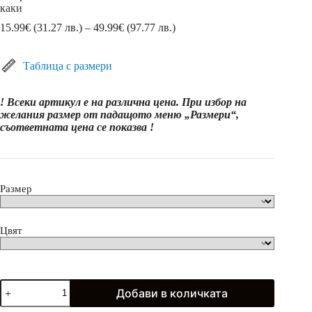
каки
Price
15.99
€
(31.27 лв.)
–
49.99
€
(97.77 лв.)
range:
15.99€
(31.27
Таблица с размери
лв.)
through
! Всеки артикул е на различна цена. При избор на
49.99€
желания размер от падащото меню „Размери“,
(97.77
съответната цена се показва !
лв.)
Размер
Цвят
количество
Добави в количката
за
Спортен