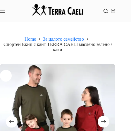
Skip
to
content
Shopping
cart
Home
За цялото семейство
Спортен Екип с кант TERRA CAELI маслено зелено /
каки