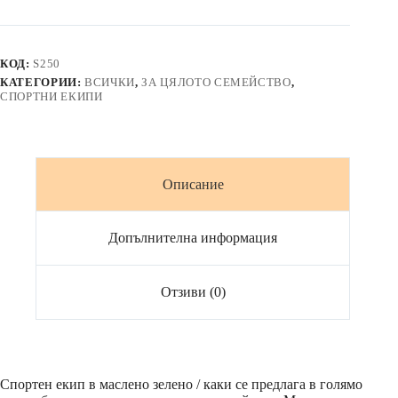
Екип
с
кант
TERRA
КОД:
S250
CAELI
КАТЕГОРИИ:
ВСИЧКИ
,
ЗА ЦЯЛОТО СЕМЕЙСТВО
,
маслено
СПОРТНИ ЕКИПИ
зелено
/
каки
Описание
Допълнителна информация
Отзиви (0)
Спортен екип в маслено зелено / каки се предлага в голямо