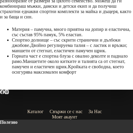
разнообразие от размери за цялото семейство. Можеш да ги
комбинираш мъжки, дамски и детски екип и да получиш
страхотни еднакви спортни комплекти за майка и дъщеря, както
и за баща и син.
Материя – памучна, много приятна на допир и еластична,
със състав 95% памук, 5% еластан.
Спортно долнище – със скрити странични и дълбоки
джобове.Двойно регулируема талия – с ластик и връзки;
маншети от стегнат, еластичен памучен щрик.
Горната част е спортна блуза с овално деколте и паднало
рамо.Маншетите около китките и талията са от стегнат,
памучен и еластичен щрик.Кройката е свободна, което
осигурява максимален комфорт
Каталог
Свържи се с нас
За Нас
Моят акаунт
Полезно