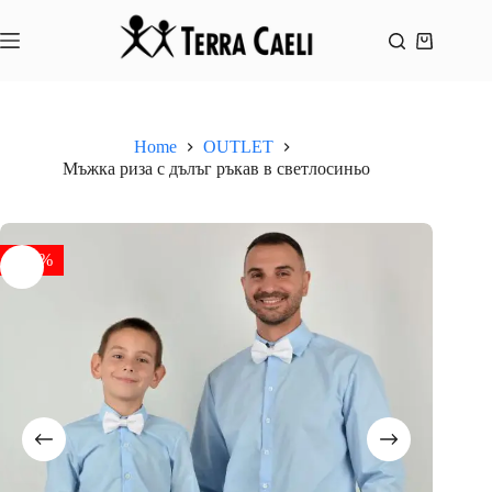
Skip
to
content
Shopping
cart
Home
OUTLET
Мъжка риза с дълъг ръкав в светлосиньо
- 58%