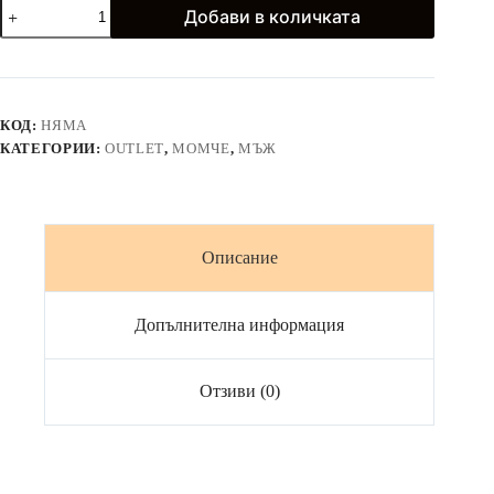
количество
Добави в количката
за
Мъжка
риза
с
дълъг
ръкав
КОД:
НЯМА
в
КАТЕГОРИИ:
OUTLET
,
МОМЧЕ
,
МЪЖ
светлосиньо
Описание
Допълнителна информация
Отзиви (0)