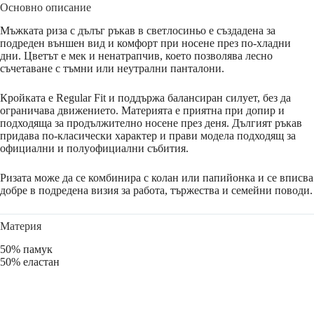
Основно описание
Мъжката риза с дълъг ръкав в светлосиньо е създадена за
подреден външен вид и комфорт при носене през по-хладни
дни. Цветът е мек и ненатрапчив, което позволява лесно
съчетаване с тъмни или неутрални панталони.
Кройката е Regular Fit и поддържа балансиран силует, без да
ограничава движението. Материята е приятна при допир и
подходяща за продължително носене през деня. Дългият ръкав
придава по-класически характер и прави модела подходящ за
официални и полуофициални събития.
Ризата може да се комбинира с колан или папийонка и се вписва
добре в подредена визия за работа, тържества и семейни поводи.
Материя
50% памук
50% еластан