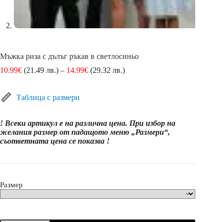
Мъжка риза с дълъг ръкав в светлосиньо
Price
10.99
€
(21.49 лв.)
–
14.99
€
(29.32 лв.)
range:
10.99€
(21.49
Таблица с размери
лв.)
through
! Всеки артикул е на различна цена. При избор на
14.99€
желания размер от падащото меню „Размери“,
(29.32
съответната цена се показва !
лв.)
Размер