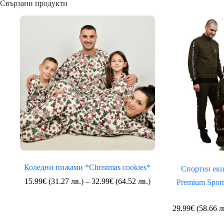
Свързани продукти
Коледни пижами *Christmas cookies*
Спортен е
Price
15.99
€
(31.27 лв.)
–
32.99
€
(64.52 лв.)
Premium Sport
range:
15.99€
(31.27
29.99
€
(58.66 л
лв.)