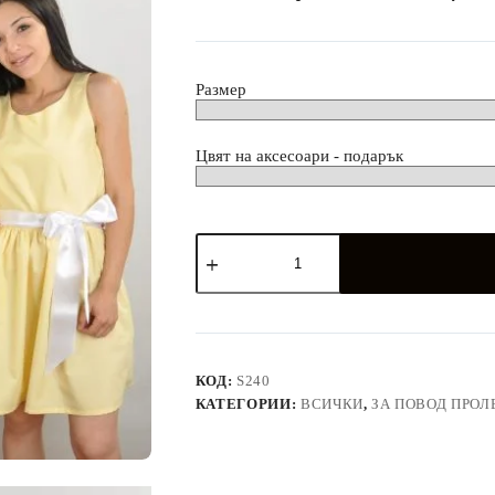
лв.
Размер
Цвят на аксесоари - подарък
количество
за
Ризи
и
рокли
в
бананово
жълто
КОД:
S240
с
КАТЕГОРИИ:
ВСИЧКИ
,
ЗА ПОВОД ПРОЛ
бели
аксесоари