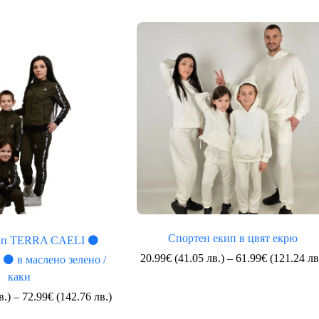
Спортен екип в цвят екрю
кип TERRA CAELI ⚫
20.99
€
(41.05 лв.)
–
61.99
€
(121.24 лв
 ⚫ в маслено зелено /
каки
Price
в.)
–
72.99
€
(142.76 лв.)
range: