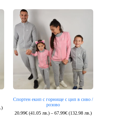
Спортен екип с горнище с цип в сиво /
розово
Price
.)
range:
Price
20.99
€
(41.05 лв.)
–
67.99
€
(132.98 лв.)
20.99€
range:
(41.05
20.99€
лв.)
(41.05