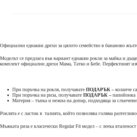
Официални еднакви дрехи за цялото семейство в бананово жълт
Моделът се предлага във вариант еднакви рокли за майка и дъщер
комплект официални дрехи Мама, Татко и Бебе. Перфектният изб
При поръчка на рокля, получавате
ПОДАРЪК –
коланче са
При поръчка на риза, получавате
ПОДАРЪК –
папийонка в
Материя – тънка и нежна на допир, подходяща за слънчев
Роклята е с ластик в талията, който позволява голяма разтегливо
Мъжката риза е класически Regular Fit модел – с леека вталеност 