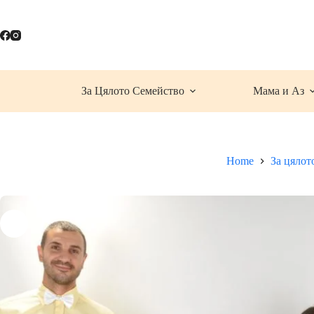
Skip
to
content
За Цялото Семейство
Мама и Аз
Home
За цялот