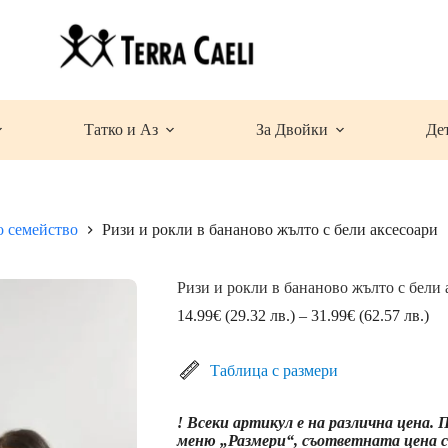
Татко и Аз
За Двойки
Де
о семейство
Ризи и рокли в бананово жълто с бели аксесоари
Ризи и рокли в бананово жълто с бели 
Pri
14.99
€
(29.32 лв.)
–
31.99
€
(62.57 лв.)
ran
14
(2
Таблица с размери
лв.
th
! Всеки артикул е на различна цена.
31
меню „Размери“, съответната цена се
(6