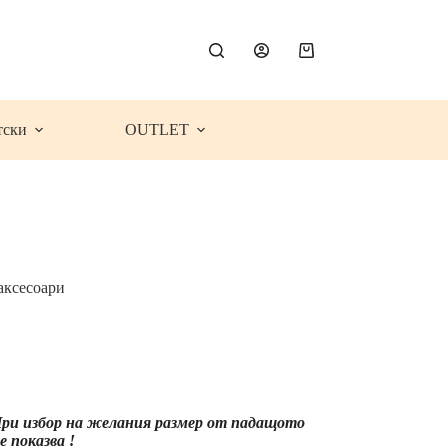
Shopping
cart
тски
OUTLET
аксесоари
ce
ge:
.99€
9.32
)
rough
 При избор на желания размер от падащото
.99€
 показва !
2.57