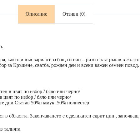
Описание
Отзиви (0)
о.
я, както и във вариант за баща и син – ризи с къс ръкав в жълт
ор за Кръщене, сватба, рожден ден и всеки важен семеен повод.
тен в цвят по избор / бяло или черно/
 цвят по избор / бяло или черно/
ите дни.Състав 50% памук, 50% полиестер
ст в областта. Закопчаването е с деликатен скрит цип , започващ 
в талията.