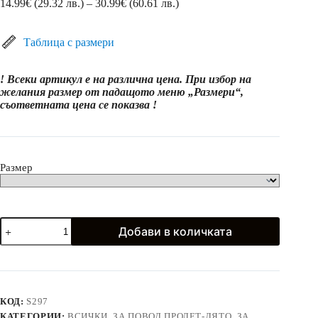
Price
14.99
€
(29.32 лв.)
–
30.99
€
(60.61 лв.)
range:
14.99€
(29.32
Таблица с размери
лв.)
through
! Всеки артикул е на различна цена. При избор на
30.99€
желания размер от падащото меню „Размери“,
(60.61
съответната цена се показва !
лв.)
Размер
количество
Добави в количката
за
Официални
летни
дантелени
рокли
и
КОД:
S297
ризи
КАТЕГОРИИ:
ВСИЧКИ
,
ЗА ПОВОД ПРОЛЕТ-ЛЯТО
,
ЗА