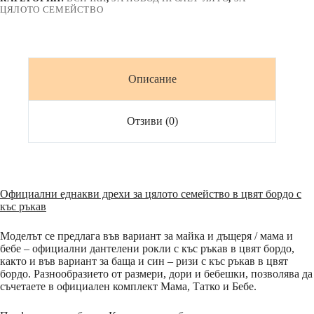
в
ЦЯЛОТО СЕМЕЙСТВО
цвят
бордо
Описание
Отзиви (0)
Официални еднакви дрехи за цялото семейство в цвят бордо с
къс ръкав
Моделът се предлага във вариант за майка и дъщеря / мама и
бебе – официални дантелени рокли с къс ръкав в цвят бордо,
както и във вариант за баща и син – ризи с къс ръкав в цвят
бордо. Разнообразието от размери, дори и бебешки, позволява да
съчетаете в официален комплект Мама, Татко и Бебе.