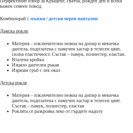
Перфектният избор за Кръщене, сватба, рожден ден и всеки
важен семеен повод.
Комбинирай с
мъжки / детски черен панталон
Дамска рокля
Материя – изключително нежна на допир и мекичка
дантела, подплатена с памучен хастар в телесен цвят,
силна еластичност. Състав – памук, полиестер, еластан.
Вталена кройка
Изцяло дантелен ръкав
Изрязан гръб с лек овал
Детска рокля
Материя – изключително нежна на допир и мекичка
дантела, подплатена с памучен хастар в телесен цвят.
Състав – памук, полиестер, еластан
Роклята се разкроява леко от гърдите надолу