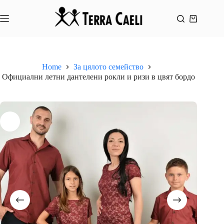
Skip
to
content
Shopping
cart
Home
За цялото семейство
Официални летни дантелени рокли и ризи в цвят бордо