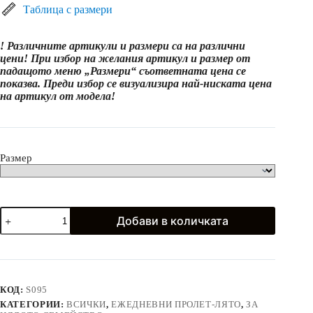
(15.63
Таблица с размери
лв.)
through
! Различните артикули и размери са на различни
21.99€
цени! При избор на желания артикул и размер от
(43.01
падащото меню „Размери“ съответната цена се
лв.)
показва. Преди избор се визуализира най-ниската цена
на артикул от модела!
Размер
количество
Добави в количката
за
Изчистени
памучни
тениски
в
светлосиньо
КОД:
S095
КАТЕГОРИИ:
ВСИЧКИ
,
ЕЖЕДНЕВНИ ПРОЛЕТ-ЛЯТО
,
ЗА