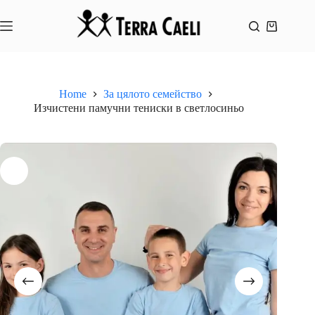
Skip
to
content
Shopping
cart
Home
За цялото семейство
Изчистени памучни тениски в светлосиньо