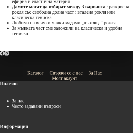
ефирна и еластична материя
Дамите могат да избират между 3 варианта
: разкроена
рокля със свободна долна част ; вталена рокля или
класическа тениска
Любима на всички малки мадами „въртяща“ рокля
За мъжката част сме заложили на класическа и удобна
тениска
Каталог
Свържи се с нас
За Нас
Моят акаунт
Полезно
За нас
Често задавани въпроси
Информация