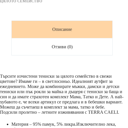
ЦЯЛОТО СЕМЕЙСТВО
Описание
Отзиви (0)
Търсите изчистени тениски за цялото семейство в свежи
цветове? Имаме ги – в светлосиньо. Идеалният аутфит за
ежедневието. Може да комбинирате мъжки, дамски и детски
тениски или пък рокли за майка и дъщеря с тениски за баща и
син и да имате страхотен комплект Мама, Татко и Дете. А най-
хубавото е, че всеки артикул се предлага и в бебешки вариант.
Можеш да съчетаеш в комплект за мама, татко и бебе.
Подсили пролетно – летните изживявания с TERRA CAELI.
Материя – 95% памук, 5% ликра.Изключително лека,