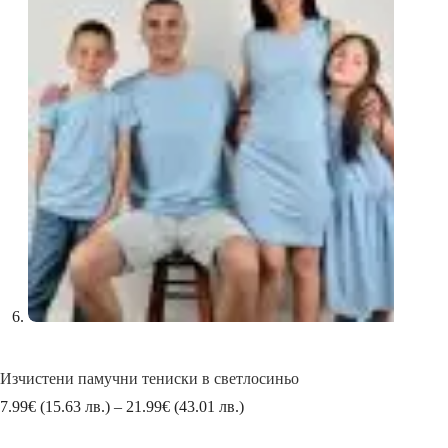
Изчистени памучни тениски в светлосиньо
Price
7.99
€
(15.63 лв.)
–
21.99
€
(43.01 лв.)
range:
7.99€