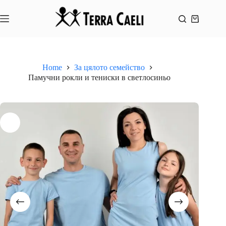
Skip
to
content
Shopping
cart
Home
За цялото семейство
Памучни рокли и тениски в светлосиньо