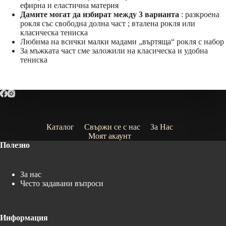
ефирна и еластична материя
Дамите могат да избират между 3 варианта
: разкроена
рокля със свободна долна част ; вталена рокля или
класическа тениска
Любима на всички малки мадами „въртяща“ рокля с набор
За мъжката част сме заложили на класическа и удобна
тениска
Каталог
Свържи се с нас
За Нас
Моят акаунт
Полезно
За нас
Често задавани въпроси
Информация