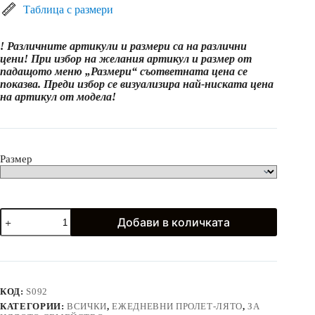
(15.63
Таблица с размери
лв.)
through
! Различните артикули и размери са на различни
21.99€
цени! При избор на желания артикул и размер от
(43.01
падащото меню „Размери“ съответната цена се
лв.)
показва. Преди избор се визуализира най-ниската цена
на артикул от модела!
Размер
количество
Добави в количката
за
Памучни
рокли
и
тениски
в
КОД:
S092
светлосиньо
КАТЕГОРИИ:
ВСИЧКИ
,
ЕЖЕДНЕВНИ ПРОЛЕТ-ЛЯТО
,
ЗА