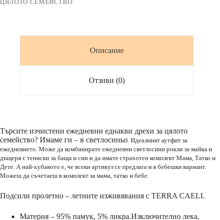
ЦЯЛОТО СЕМЕЙСТВО
Описание
Отзиви (0)
Търсите изчистени ежедневни еднакви дрехи за цялото
семейство? Имаме ги – в светлосиньо
. Идеалният аутфит за
ежедневието. Може да комбинирате ежедневни светлосини рокли за майка и
дъщеря с тениски за баща и син и да имате страхотен комплект Мама, Татко и
Дете. А най-хубавото е, че всеки артикул се предлага и в бебешки вариант.
Можеш да съчетаеш в комплект за мама, татко и бебе.
Подсили пролетно – летните изживявания с TERRA CAELI.
Материя – 95% памук, 5% ликра.Изключително лека,