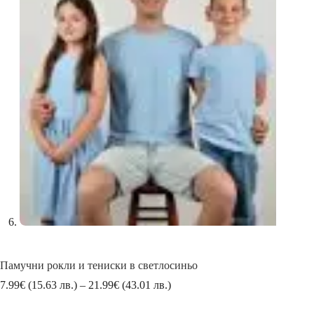
Памучни рокли и тениски в светлосиньо
Price
7.99
€
(15.63 лв.)
–
21.99
€
(43.01 лв.)
range:
7.99€