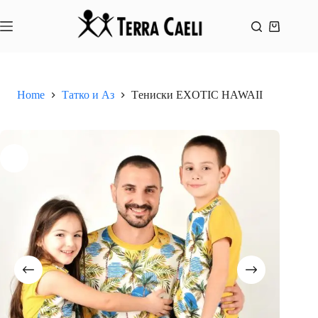
Skip
to
content
Shopping
cart
Home
Татко и Аз
Tениски EXOTIC HAWAII