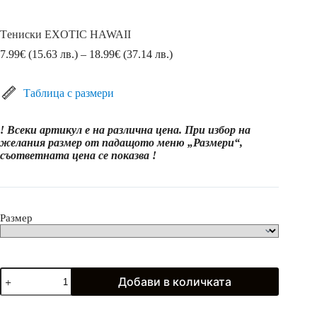
Tениски EXOTIC HAWAII
Price
7.99
€
(15.63 лв.)
–
18.99
€
(37.14 лв.)
range:
7.99€
(15.63
Таблица с размери
лв.)
through
! Всеки артикул е на различна цена. При избор на
18.99€
желания размер от падащото меню „Размери“,
(37.14
съответната цена се показва !
лв.)
Размер
количество
Добави в количката
за
Tениски
EXOTIC