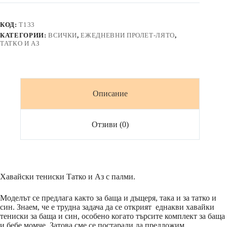
HAWAII
КОД:
T133
КАТЕГОРИИ:
ВСИЧКИ
,
ЕЖЕДНЕВНИ ПРОЛЕТ-ЛЯТО
,
ТАТКО И АЗ
Описание
Отзиви (0)
Хавайски тениски Татко и Аз с палми.
Моделът се предлага както за баща и дъщеря, така и за татко и
син. Знаем, че е трудна задача да се открият еднакви хавайки
тениски за баща и син, особено когато търсите комплект за баща
и бебе момче. Затова сме се постарали да предложим