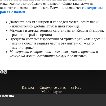
максимално разнообразие от размери. Също така може да
включите и мама в комплекта.
Вземи в комплект
с ежедневна
рокля с палми
Дамската рокля е широк и свободен модел, без ръкави,
изключително удобна. Гръб в цвят горчица
Мъжката и детска тениска са стандартен Regular fit модел,
с ръкави и гръб в горчица
Предната част сме изработили от трико в уникален десен /
памучна смес/, а задната част и ръкавите – от жълто
памучно трико.
Материята е страхотна – мекичка , много приятна и
нежна на допир, еластична.Памук с полиестер.
Каталог
Свържи се с нас
За Нас
Моят акаунт
Полезно