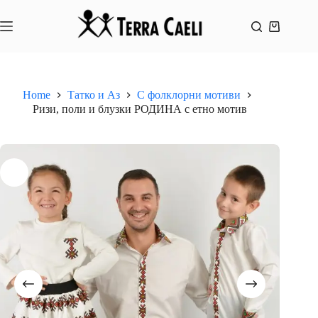
Skip
to
content
Shopping
cart
Home
Татко и Аз
С фолклорни мотиви
Ризи, поли и блузки РОДИНА с етно мотив