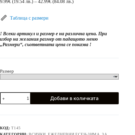
Price
9.99
€
(19.54 лв.)
–
42.99
€
(84.08 лв.)
range:
9.99€
(19.54
Таблица с размери
лв.)
through
! Всеки артикул и размер е на различна цена. При
42.99€
избор на желания размер от падащото меню
(84.08
„Размери“, съответната цена се показва !
лв.)
Размер
количество
Добави в количката
за
Ризи,
поли
и
блузки
РОДИНА
КОД:
T145
с
КАТЕГОРИИ:
ВСИЧКИ
,
ЕЖЕДНЕВНИ ЕСЕН-ЗИМА
,
ЗА