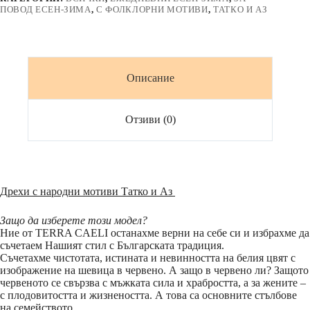
етно
ПОВОД ЕСЕН-ЗИМА
,
С ФОЛКЛОРНИ МОТИВИ
,
ТАТКО И АЗ
мотив
Описание
Отзиви (0)
Дрехи с народни мотиви Татко и Аз
Защо да изберете този модел?
Ние от TERRA CAELI останахме верни на себе си и избрахме да
съчетаем Нашият стил с Българската традиция.
Съчетахме чистотата, истината и невинността на белия цвят с
изображение на шевица в червено. А защо в червено ли? Защото
червеното се свързва с мъжката сила и храбростта, а за жените –
с плодовитостта и жизнеността. А това са основните стълбове
на семейството.