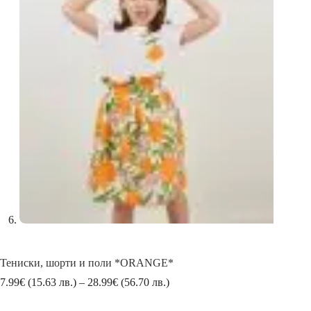
Тениски, шорти и поли *ORANGE*
Price
7.99
€
(15.63 лв.)
–
28.99
€
(56.70 лв.)
range:
7.99€