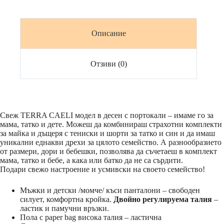
Описание
Отзиви (0)
Свеж TERRA CAELI модел в десен с портокали – имаме го за
мама, татко и дете. Можеш да комбинираш страхотни комплекти
за майка и дъщеря с тениски и шорти за татко и син и да имаш
уникални еднакви дрехи за цялото семейство. А разнообразието
от размери, дори и бебешки, позволява да съчетаеш в комплект
мама, татко и бебе, а кака или батко да не са сърдити.
Подари свежо настроение и усмивски на своето семейство!
Мъжки и детски /момче/ къси панталони – свободен
силует, комфортна кройка.
Двойно регулируема талия
–
ластик и памучни връзки.
Пола с paper bag висока талия – ластична