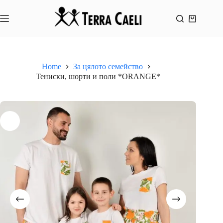
Skip
to
content
Shopping
cart
Home
За цялото семейство
Тениски, шорти и поли *ORANGE*