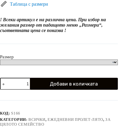
(15.63
Таблица с размери
лв.)
through
! Всеки артикул е на различна цена. При избор на
28.99€
желания размер от падащото меню „Размери“,
(56.70
съответната цена се показва !
лв.)
Размер
количество
Добави в количката
за
Тениски,
шорти
и
поли
*ORANGE*
КОД:
S166
КАТЕГОРИИ:
ВСИЧКИ
,
ЕЖЕДНЕВНИ ПРОЛЕТ-ЛЯТО
,
ЗА
ЦЯЛОТО СЕМЕЙСТВО