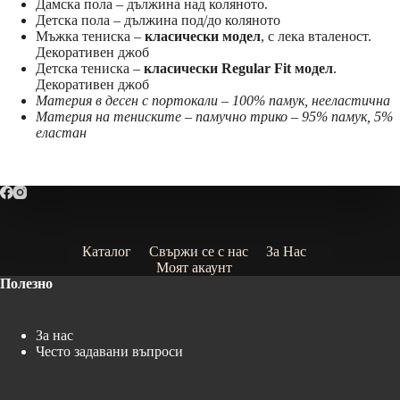
Дамска пола – дължина над коляното.
Детска пола – дължина под/до коляното
Мъжка тениска –
класически модел
, с лека вталеност.
Декоративен джоб
Детска тениска –
класически Regular Fit модел
.
Декоративен джоб
Материя в десен с портокали – 100% памук, нееластична
Материя на тениските – памучно трико – 95% памук, 5%
еластан
Каталог
Свържи се с нас
За Нас
Моят акаунт
Полезно
За нас
Често задавани въпроси