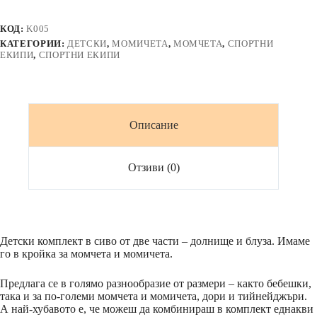
части
в
КОД:
K005
сиво
КАТЕГОРИИ:
ДЕТСКИ
,
МОМИЧЕТА
,
МОМЧЕТА
,
СПОРТНИ
ЕКИПИ
,
СПОРТНИ ЕКИПИ
Описание
Отзиви (0)
Детски комплект в сиво от две части – долнище и блуза. Имаме
го в кройка за момчета и момичета.
Предлага се в голямо разнообразие от размери – както бебешки,
така и за по-големи момчета и момичета, дори и тийнейджъри.
А най-хубавото е, че можеш да комбинираш в комплект еднакви