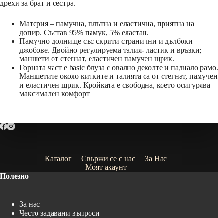
дрехи за брат и сестра.
Материя – памучна, плътна и еластична, приятна на
допир. Състав 95% памук, 5% еластан.
Памучно долнище със скрити странични и дълбоки
джобове. Двойно регулируема талия- ластик и връзки;
маншети от стегнат, еластичен памучен щрик.
Горната част е basic блуза с овално деколте и паднало рамо.
Маншетите около китките и талията са от стегнат, памучен
и еластичен щрик. Кройката е свободна, което осигурява
максимален комфорт
Каталог
Свържи се с нас
За Нас
Моят акаунт
Полезно
За нас
Често задавани въпроси