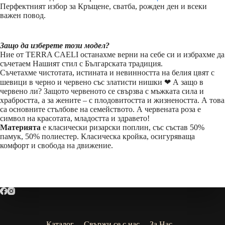
Перфектният избор за Кръщене, сватба, рожден ден и всеки
важен повод.
Защо да изберете този модел?
Ние от TERRA CAELI останахме верни на себе си и избрахме да
съчетаем Нашият стил с Българската традиция.
Съчетахме чистотата, истината и невинността на белия цвят с
шевици в черно и червено със златисти нишки ❤ А защо в
червено ли? Защото червеното се свързва с мъжката сила и
храбростта, а за жените – с плодовитостта и жизнеността. А това
са основните стълбове на семейството. А червената роза е
символ на красотата, младостта и здравето!
Материята
е класически ризарски поплин, със състав 50%
памук, 50% полиестер. Класическа кройка, осигуряваща
комфорт и свобода на движение.
Каталог
Свържи се с нас
За Нас