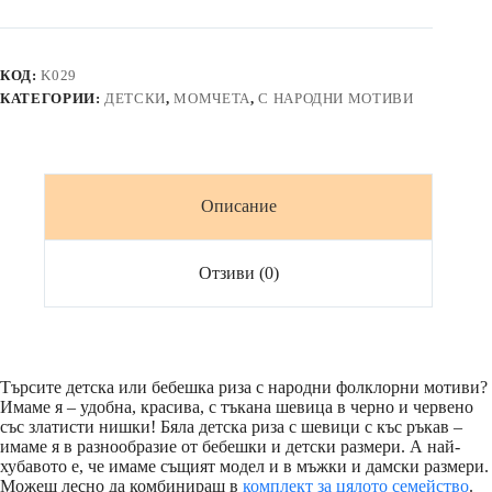
детска
риза
с
шевици
КОД:
K029
ЕТНО
КАТЕГОРИИ:
ДЕТСКИ
,
МОМЧЕТА
,
С НАРОДНИ МОТИВИ
Описание
Отзиви (0)
Търсите детска или бебешка риза с народни фолклорни мотиви?
Имаме я – удобна, красива, с тъкана шевица в черно и червено
със златисти нишки! Бяла детска риза с шевици с къс ръкав –
имаме я в разнообразие от бебешки и детски размери. А най-
хубавото е, че имаме същият модел и в мъжки и дамски размери.
Можеш лесно да комбинираш в
комплект за цялото семейство
.