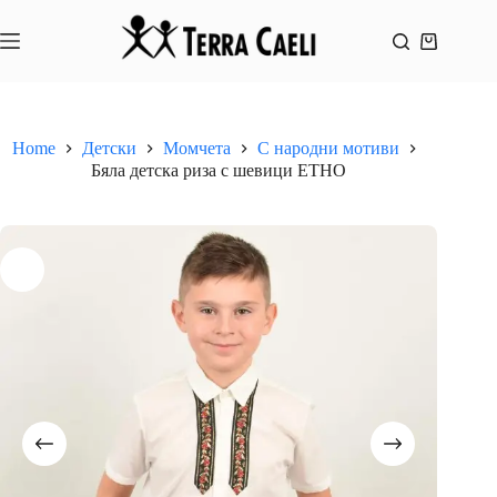
Skip
to
content
Shopping
cart
Home
Детски
Момчета
С народни мотиви
Бяла детска риза с шевици ЕТНО