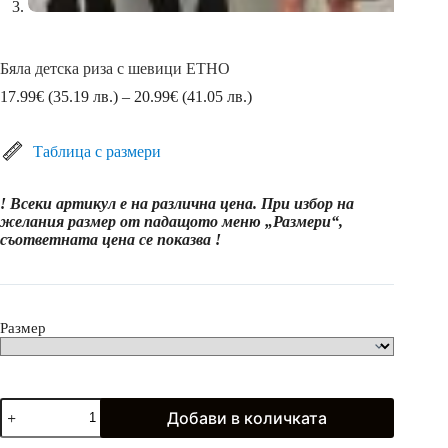
Бяла детска риза с шевици ЕТНО
Price
17.99
€
(35.19 лв.)
–
20.99
€
(41.05 лв.)
range:
17.99€
(35.19
Таблица с размери
лв.)
through
! Всеки артикул е на различна цена. При избор на
20.99€
желания размер от падащото меню „Размери“,
(41.05
съответната цена се показва !
лв.)
Размер
количество
Добави в количката
за
Бяла