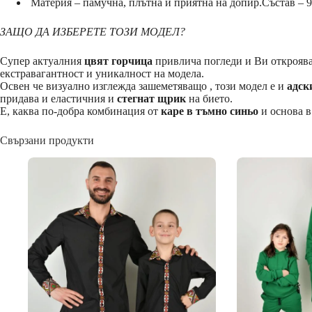
Материя – памучна, плътна и приятна на допир.Състав – 
ЗАЩО ДА ИЗБЕРЕТЕ ТОЗИ МОДЕЛ?
Супер актуалния
цвят горчица
привлича погледи и Ви откроява
екстравагантност и уникалност на модела.
Освен че визуално изглежда зашеметяващо , този модел е и
адск
придава и еластичния и
стегнат щрик
на бието.
Е, каква по-добра комбинация от
каре в тъмно синьо
и основа в
Свързани продукти