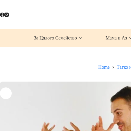
Skip
to
content
За Цялото Семейство
Мама и Аз
Home
Татко 