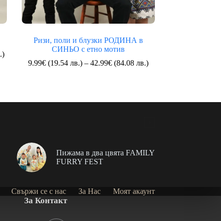
Ризи, поли и блузки РОДИНА в
СИНЬО с етно мотив
Price
.)
range:
Price
9.99
€
(19.54 лв.)
–
42.99
€
(84.08 лв.)
20.99€
range:
(41.05
9.99€
лв.)
(19.54
through
лв.)
61.99€
through
(121.24
42.99€
лв.)
(84.08
лв.)
Пижама в два цвята FAMILY
FURRY FEST
Свържи се с нас
За Нас
Моят акаунт
За Контакт