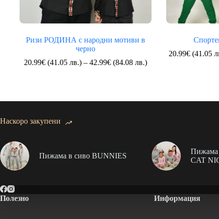
Ризи РОДИНА с народни мотиви в
Спорте
черно
20.99
€
(41.05 л
Price
20.99
€
(41.05 лв.)
–
42.99
€
(84.08 лв.)
range:
20.99€
(41.05
лв.)
through
42.99€
Наскоро закупени
(84.08
лв.)
Пижама 
Пижама в сиво BUNNIES
CAT NI
Полезно
Информация