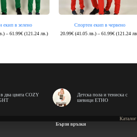
н екип в зелено
Спортен екип в червено
Price
в.)
–
61.99
€
(121.24 лв.)
20.99
€
(41.05 лв.)
–
61.99
€
(121.24 лв
range:
20.99€
(41.05
лв.)
through
61.99€
(121.24
лв.)
в два цвята COZY
Детска пола и тениска с
GHT
шевици ЕТНО
Каталог
Бързи връзки