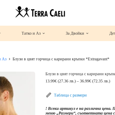
Татко и Аз
За Двойки
Де
и Аз
Блузи в цвят горчица с карирани кръпки *Extragavant*
Блузи в цвят горчица с карирани кръпк
Pri
13.99
€
(27.36 лв.)
–
36.99
€
(72.35 лв.)
ran
13
(2
Таблица с размери
лв.
th
! Всеки артикул е на различна цена.
36
меню „Размери“, съответната цена се
(7