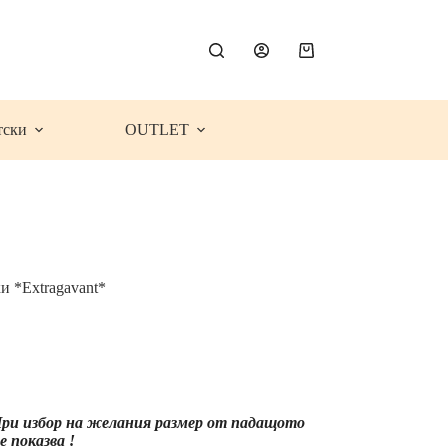
Shopping
cart
тски
OUTLET
и *Extragavant*
ce
ge:
.99€
7.36
)
rough
 При избор на желания размер от падащото
.99€
 показва !
2.35