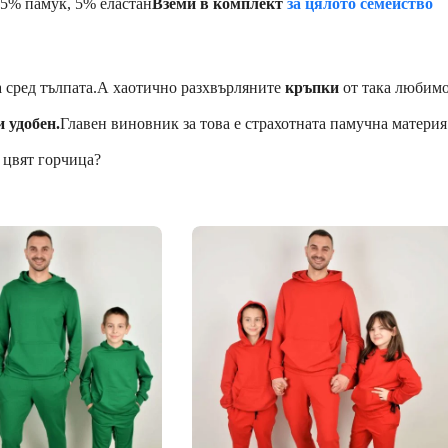
95% памук, 5% еластан
Вземи в комплект
за цялото семейство
 сред тълпата.А хаотично разхвърляните
кръпки
от така любимо
и удобен.
Главен виновник за това е страхотната памучна материя
 цвят горчица?