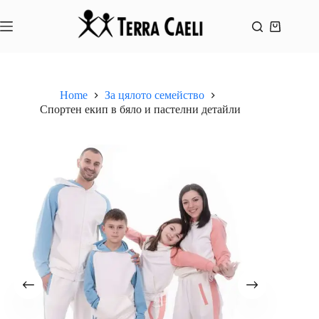
Skip
to
content
Shopping
cart
Home
За цялото семейство
Спортен екип в бяло и пастелни детайли