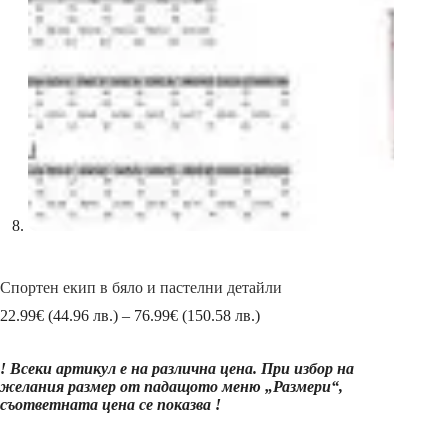
Спортен екип в бяло и пастелни детайли
Price
22.99
€
(44.96 лв.)
–
76.99
€
(150.58 лв.)
range:
22.99€
! Всеки артикул е на различна цена. При избор на
(44.96
желания размер от падащото меню „Размери“,
лв.)
съответната цена се показва !
through
76.99€
(150.58