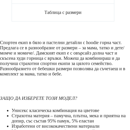
Таблица с размери
Спортен екип в бяло и пастелни детайли с hoodie горна част.
Предлага се в разнообразие от размери – за мама, татко и дете/
момче и момиче/. Дамският екип е с овърсайз долна част и
скъсена худи горница с връзки. Можеш да комбинираш и да
получиш страхотни спортни екипи за цялото семейство.
Разнообразието от бебешки размери позволява да съчетаеш и в
комплект за мама, татко и бебе.
ЗАЩО ДА ИЗБЕРЕТЕ ТОЗИ МОДЕЛ?
Унисекс класическа комбинация на цветове
Страхотна материя – памучна, плътна, мека и приятна на
допир, със състав 95% памук, 5% еластан
Изработени от висококачествени материали