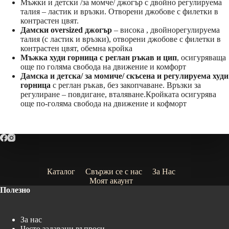
Мъжки и детски /за момче/ джогър с двойно регулируема
талия – ластик и връзки. Отворени джобове с филетки в
контрастен цвят.
Дамски oversized джогър
– висока , двойнорегулируема
талия (с ластик и връзки), отворени джобове с филетки в
контрастен цвят, обемна кройка
Мъжка худи горница с реглан ръкав и цип
, осигуряваща
още по голяма свобода на движение и комфорт
Дамска и детска/ за момиче/ скъсена и регулируема худи
горница
с реглан ръкав, без закопчаване. Връзки за
регулиране – повдигане, вталяване.Кройката осигурява
още по-голяма свобода на движение и кофморт
Каталог
Свържи се с нас
За Нас
Моят акаунт
Полезно
За нас
Често задавани въпроси