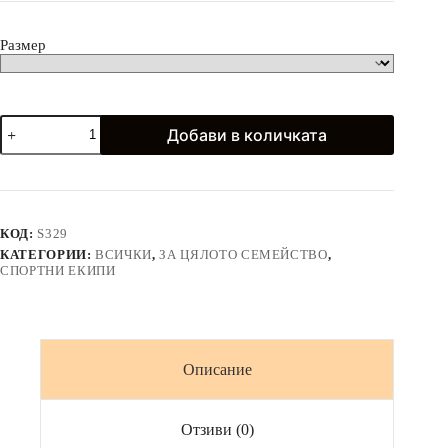
лв.)
Размер
количество
Добави в количката
за
Спортен
екип
в
бяло
и
КОД:
S329
пастелни
КАТЕГОРИИ:
ВСИЧКИ
,
ЗА ЦЯЛОТО СЕМЕЙСТВО
,
детайли
СПОРТНИ ЕКИПИ
Описание
Отзиви (0)