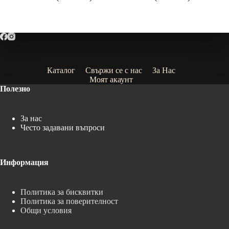
range:
range:
9.99€
9.99€
(19.54
(19.54
лв.)
лв.)
through
through
23.99€
35.99€
(46.92
(70.39
лв.)
лв.)
Каталог
Свържи се с нас
За Нас
Моят акаунт
Полезно
За нас
Често задавани въпроси
Информация
Политика за бисквитки
Политика за поверителност
Общи условия