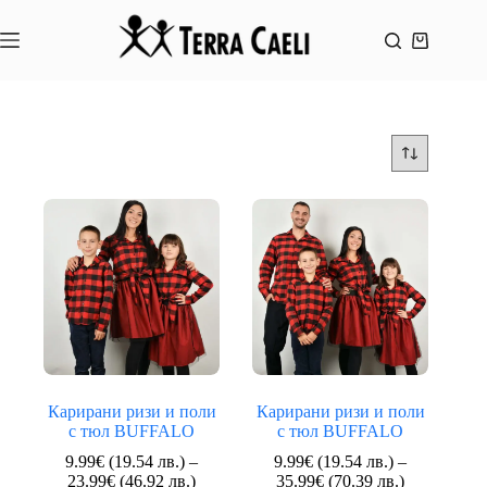
Skip
to
content
Shopping
cart
Карирани ризи и поли
Карирани ризи и поли
с тюл BUFFALO
с тюл BUFFALO
9.99
€
(19.54 лв.)
–
9.99
€
(19.54 лв.)
–
Price
Price
23.99
€
(46.92 лв.)
35.99
€
(70.39 лв.)