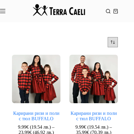
Skip
to
content
Shopping
cart
Карирани ризи и поли
Карирани ризи и поли
с тюл BUFFALO
с тюл BUFFALO
9.99
€
(19.54 лв.)
–
9.99
€
(19.54 лв.)
–
Price
Price
23.99
€
(46.92 лв.)
35.99
€
(70.39 лв.)