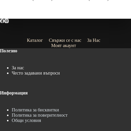
range:
range:
9.99€
9.99€
(19.54
(19.54
лв.)
лв.)
through
through
23.99€
35.99€
(46.92
(70.39
лв.)
лв.)
Каталог
Свържи се с нас
За Нас
Моят акаунт
Полезно
За нас
Често задавани въпроси
Информация
Политика за бисквитки
Политика за поверителност
Общи условия