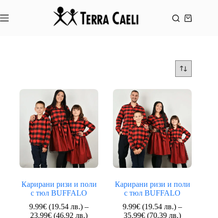
Skip
to
content
Shopping
cart
Карирани ризи и поли
Карирани ризи и поли
с тюл BUFFALO
с тюл BUFFALO
9.99
€
(19.54 лв.)
–
9.99
€
(19.54 лв.)
–
Price
Price
23.99
€
(46.92 лв.)
35.99
€
(70.39 лв.)