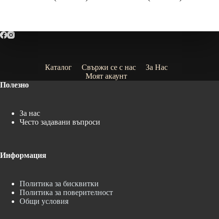
range:
range:
9.99€
9.99€
(19.54
(19.54
лв.)
лв.)
through
through
23.99€
35.99€
(46.92
(70.39
лв.)
лв.)
Каталог
Свържи се с нас
За Нас
Моят акаунт
Полезно
За нас
Често задавани въпроси
Информация
Политика за бисквитки
Политика за поверителност
Общи условия