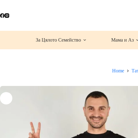
Skip
to
content
За Цялото Семейство
Мама и Аз
Home
Та