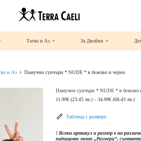
Татко и Аз
За Двойки
Де
тко и Аз
Памучни суичъри * NUDE * в бежово и черно
Памучни суичъри * NUDE * в бежово 
Pri
11.99
€
(23.45 лв.)
–
34.99
€
(68.43 лв.)
ran
11
(23
Таблица с размери
лв.
thr
! Всеки артикул и размер е на различ
34
падащото меню „Размери“, съответна
(68