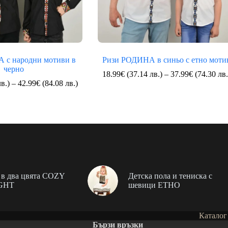
 с народни мотиви в
Ризи РОДИНА в синьо с етно моти
черно
18.99
€
(37.14 лв.)
–
37.99
€
(74.30 лв.
Price
в.)
–
42.99
€
(84.08 лв.)
range:
20.99€
(41.05
лв.)
through
42.99€
(84.08
лв.)
в два цвята COZY
Детска пола и тениска с
GHT
шевици ЕТНО
Каталог
Бързи връзки