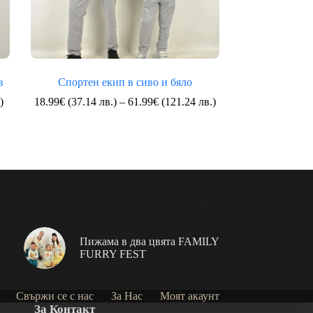
в
Спортен екип в сиво и бяло
Price
Price
)
18.99
€
(37.14 лв.)
–
61.99
€
(121.24 лв.)
range:
range:
18.99€
18.99€
(37.14
(37.14
лв.)
лв.)
through
through
37.99€
61.99€
(74.30
(121.24
лв.)
лв.)
Пижама в два цвята FAMILY
FURRY FEST
Свържи се с нас
За Нас
Моят акаунт
За Контакт