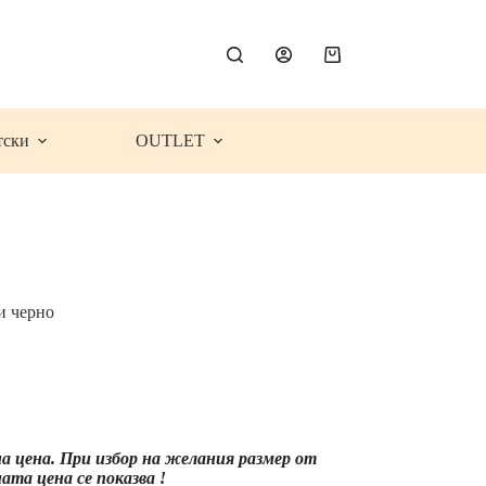
Shopping
cart
тски
OUTLET
и черно
ce
ge:
.99€
.45
)
ough
на цена. При избор на желания размер от
.99€
та цена се показва !
.43