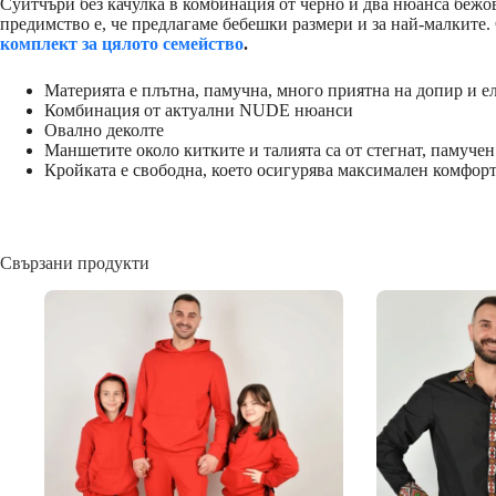
Суитчъри без качулка в комбинация от черно и два нюанса бежов
предимство е, че предлагаме бебешки размери и за най-малките.
комплект за цялото семейство
.
Материята е плътна, памучна, много приятна на допир и ел
Комбинация от актуални NUDE нюанси
Овално деколте
Маншетите около китките и талията са от стегнат, памучен
Кройката е свободна, което осигурява максимален комфор
Свързани продукти