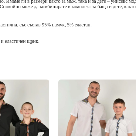
о. Имаме ги в размери както за мъж, така и за дете – унисекс м
 Спокойно може да комбинирате в комплект за баща и дете, както
астична, със състав 95% памук, 5% еластан.
 и еластичен щрик.
т