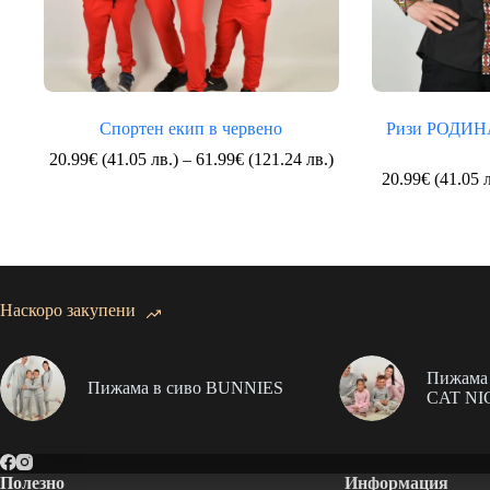
Спортен екип в червено
Ризи РОДИНА
Price
20.99
€
(41.05 лв.)
–
61.99
€
(121.24 лв.)
range:
20.99
€
(41.05 л
20.99€
(41.05
лв.)
through
61.99€
(121.24
Наскоро закупени
лв.)
Пижама 
Пижама в сиво BUNNIES
CAT NI
Полезно
Информация