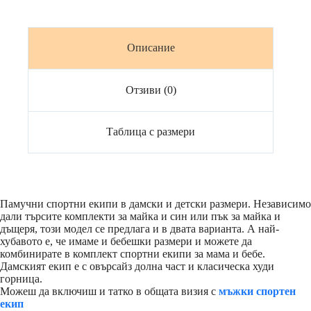
Описание
Отзиви (0)
Таблица с размери
Памучни спортни екипи в дамски и детски размери. Независимо
дали търсите комплекти за майка и син или пък за майка и
дъщеря, този модел се предлага и в двата варианта. А най-
хубавото е, че имаме и бебешки размери и можете да
комбинирате в комплект спортни екипи за мама и бебе.
Дамският екип е с овърсайз долна част и класическа худи
горница.
Можеш да включиш и татко в общата визия с
мъжки спортен
екип