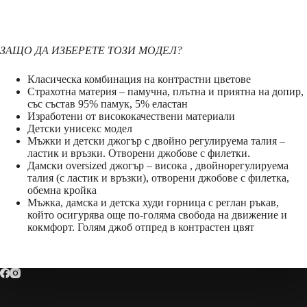
ЗАЩО ДА ИЗБЕРЕТЕ ТОЗИ МОДЕЛ?
Класическа комбинация на контрастни цветове
Страхотна материя – памучна, плътна и приятна на допир,
със състав 95% памук, 5% еластан
Изработени от висококачествени материали
Детски унисекс модел
Мъжки и детски джогър с двойно регулируема талия –
ластик и връзки. Отворени джобове с филетки.
Дамски oversized джогър – висока , двойнорегулируема
талия (с ластик и връзки), отворени джобове с филетка,
обемна кройка
Мъжка, дамска и детска худи горница с реглан ръкав,
който осигурява още по-голяма свобода на движение и
кокмфорт. Голям джоб отпред в контрастен цвят