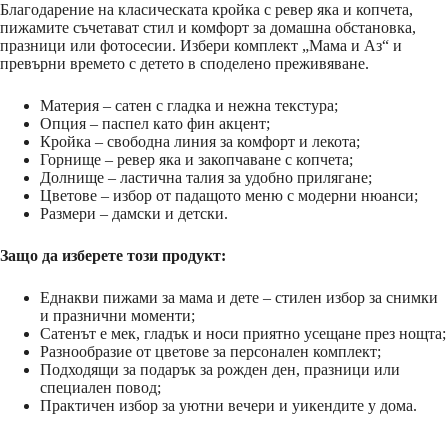
Благодарение на класическата кройка с ревер яка и копчета,
пижамите съчетават стил и комфорт за домашна обстановка,
празници или фотосесии. Избери комплект „Мама и Аз“ и
превърни времето с детето в споделено преживяване.
Материя – сатен с гладка и нежна текстура;
Опция – паспел като фин акцент;
Кройка – свободна линия за комфорт и лекота;
Горнище – ревер яка и закопчаване с копчета;
Долнище – ластична талия за удобно прилягане;
Цветове – избор от падащото меню с модерни нюанси;
Размери – дамски и детски.
Защо да изберете този продукт:
Еднакви пижами за мама и дете – стилен избор за снимки
и празнични моменти;
Сатенът е мек, гладък и носи приятно усещане през нощта;
Разнообразие от цветове за персонален комплект;
Подходящи за подарък за рожден ден, празници или
специален повод;
Практичен избор за уютни вечери и уикендите у дома.