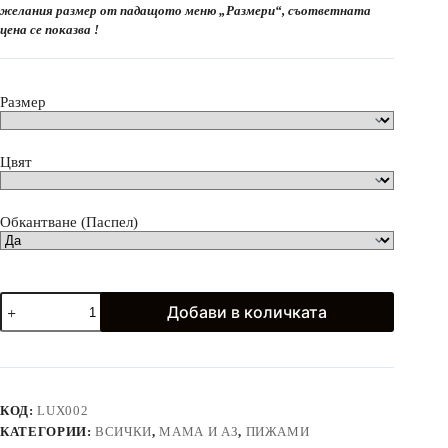
through
желания размер от падащото меню „Размери“, съответната
58.99€
цена се показва !
(115.37
лв.)
Размер
Цвят
Обкантване (Паспел)
количество
Добави в количката
за
Луксозна
пижама
от
Сатен
за
КОД:
LUX002
Мама
КАТЕГОРИИ:
ВСИЧКИ
,
МАМА И АЗ
,
ПИЖАМИ
и