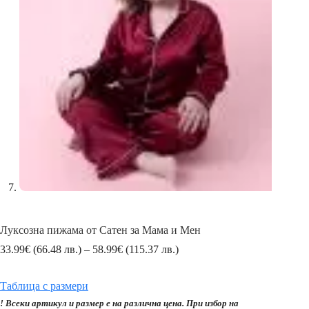
Луксозна пижама от Сатен за Мама и Мен
Price
33.99
€
(66.48 лв.)
–
58.99
€
(115.37 лв.)
range:
33.99€
Таблица с размери
(66.48
лв.)
! Всеки артикул и размер е на различна цена. При избор на