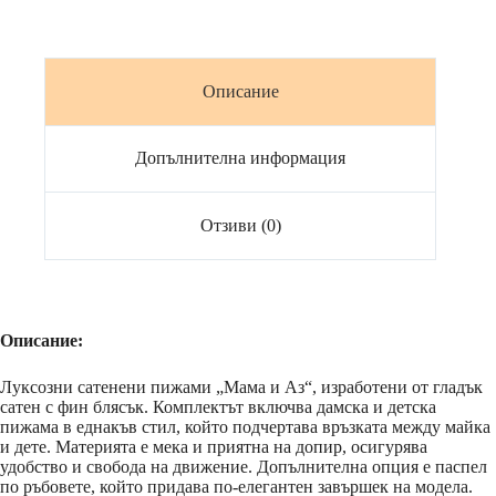
Мен
Описание
Допълнителна информация
Отзиви (0)
Описание:
Луксозни сатенени пижами „Мама и Аз“, изработени от гладък
сатен с фин блясък. Комплектът включва дамска и детска
пижама в еднакъв стил, който подчертава връзката между майка
и дете. Материята е мека и приятна на допир, осигурява
удобство и свобода на движение. Допълнителна опция е паспел
по ръбовете, който придава по-елегантен завършек на модела.