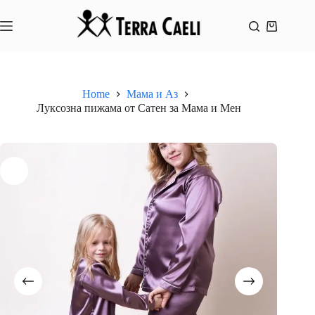
Skip
to
content
Shopping
cart
Home
Мама и Аз
Луксозна пижама от Сатен за Мама и Мен