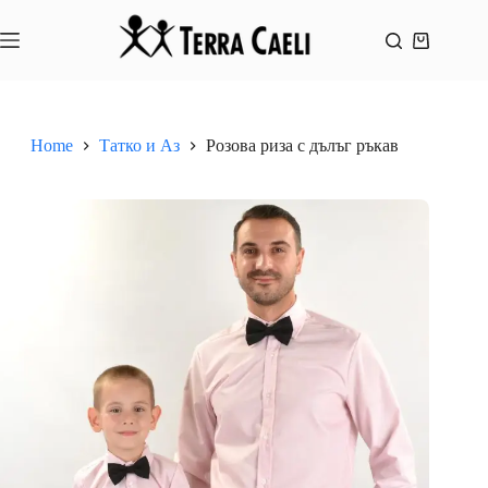
Skip
to
content
Shopping
cart
Home
Татко и Аз
Розова риза с дълъг ръкав