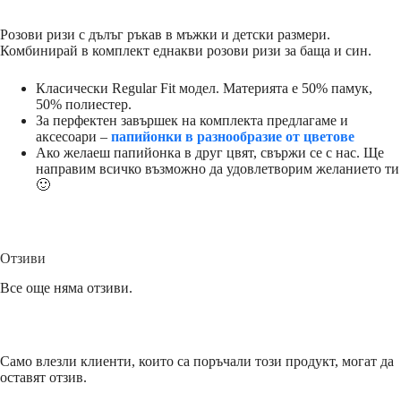
Розови ризи с дълъг ръкав в мъжки и детски размери.
Комбинирай в комплект еднакви розови ризи за баща и син.
Класически Regular Fit модел. Материята е 50% памук,
50% полиестер.
За перфектен завършек на комплекта предлагаме и
аксесоари –
папийонки в разнообразие от цветове
Ако желаеш папийонка в друг цвят, свържи се с нас. Ще
направим всичко възможно да удовлетворим желанието ти
🙂
Отзиви
Все още няма отзиви.
Само влезли клиенти, които са поръчали този продукт, могат да
оставят отзив.