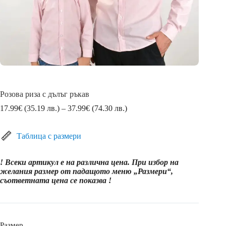
Розова риза с дълъг ръкав
Price
17.99
€
(35.19 лв.)
–
37.99
€
(74.30 лв.)
range:
17.99€
(35.19
Таблица с размери
лв.)
through
! Всеки артикул е на различна цена. При избор на
37.99€
желания размер от падащото меню „Размери“,
(74.30
съответната цена се показва !
лв.)
Размер