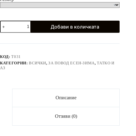
количество
Добави в количката
за
Розова
риза
с
дълъг
ръкав
КОД:
T031
КАТЕГОРИИ:
ВСИЧКИ
,
ЗА ПОВОД ЕСЕН-ЗИМА
,
ТАТКО И
АЗ
Описание
Отзиви (0)