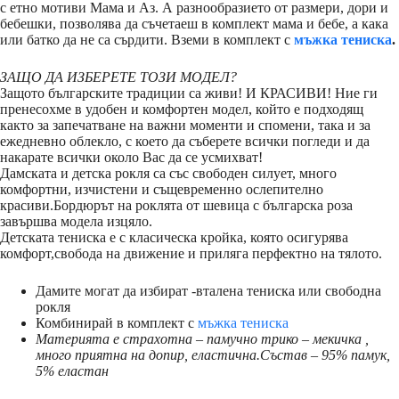
с етно мотиви Мама и Аз. А разнообразието от размери, дори и
бебешки, позволява да съчетаеш в комплект мама и бебе, а кака
или батко да не са сърдити. Вземи в комплект с
мъжка тениска
.
ЗАЩО ДА ИЗБЕРЕТЕ ТОЗИ МОДЕЛ?
Защото българските традиции са живи! И КРАСИВИ! Ние ги
пренесохме в удобен и комфортен модел, който е подходящ
както за запечатване на важни моменти и спомени, така и за
ежедневно облекло, с което да съберете всички погледи и да
накарате всички около Вас да се усмихват!
Дамската и детска рокля са със свободен силует, много
комфортни, изчистени и същевременно ослепително
красиви.Бордюрът на роклята от шевица с българска роза
завършва модела изцяло.
Детската тениска е с класическа кройка, която осигурява
комфорт,свобода на движение и приляга перфектно на тялото.
Дамите могат да избират -вталена тениска или свободна
рокля
Комбинирай в комплект с
мъжка тениска
Материята е страхотна – памучно трико – мекичка ,
много приятна на допир, еластична.Състав – 95% памук,
5% еластан