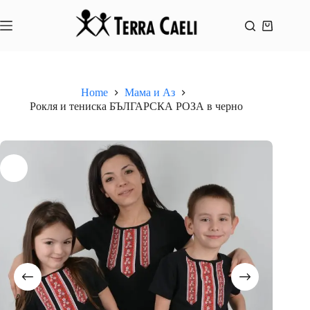
Skip
to
content
Shopping
cart
Home
Мама и Аз
Рокля и тениска БЪЛГАРСКА РОЗА в черно