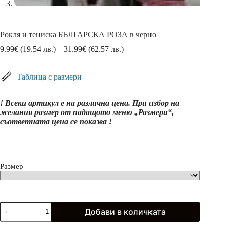
Рокля и тениска БЪЛГАРСКА РОЗА в черно
Price
9.99
€
(19.54 лв.)
–
31.99
€
(62.57 лв.)
range:
9.99€
(19.54
Таблица с размери
лв.)
through
! Всеки артикул е на различна цена. При избор на
31.99€
желания размер от падащото меню „Размери“,
(62.57
съответната цена се показва !
лв.)
Размер
количество
Добави в количката
за
Рокля