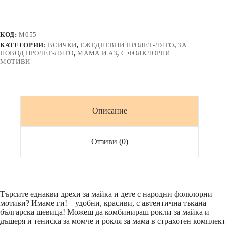
и
тениска
БЪЛГАРСКА
РОЗА
КОД:
M055
в
КАТЕГОРИИ:
ВСИЧКИ
,
ЕЖЕДНЕВНИ ПРОЛЕТ-ЛЯТО
,
ЗА
черно
ПОВОД ПРОЛЕТ-ЛЯТО
,
МАМА И АЗ
,
С ФОЛКЛОРНИ
МОТИВИ
Описание
Отзиви (0)
Търсите еднакви дрехи за майка и дете с народни фолклорни
мотиви? Имаме ги! – удобни, красиви, с автентична тъкана
българска шевица! Можеш да комбинираш рокли за майка и
дъщеря и тениска за момче и рокля за мама в страхотен комплект