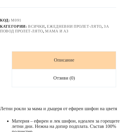
от
шифон
в
леопардов
КОД:
M091
принт
КАТЕГОРИИ:
ВСИЧКИ
,
ЕЖЕДНЕВНИ ПРОЛЕТ-ЛЯТО
,
ЗА
и
ПОВОД ПРОЛЕТ-ЛЯТО
,
МАМА И АЗ
цветя
Описание
Отзиви (0)
Летни рокли за мама и дъщеря от ефирен шифон на цветя
Материя – ефирен и лек шифон, идеален за горещите
летни дни. Нежна на допир подплата. Състав 100%
полиестер