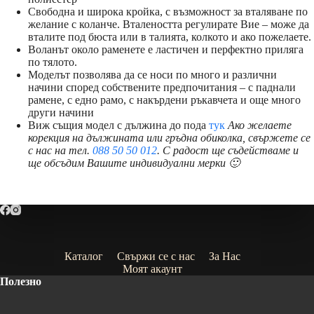
Свободна и широка кройка, с възможност за вталяване по
желание с коланче. Вталеността регулирате Вие – може да
вталите под бюста или в талията, колкото и ако пожелаете.
Воланът около раменете е ластичен и перфектно приляга
по тялото.
Моделът позволява да се носи по много и различни
начини според собствените предпочитания – с паднали
рамене, с едно рамо, с накърдени ръкавчета и още много
други начини
Виж същия модел с дължина до пода
тук
Ако желаете
корекция на дължината или гръдна обиколка, свържете се
с нас на тел.
088 50 50 012
. С радост ще съдействаме и
ще обсъдим Вашите индивидуални мерки 🙂
Каталог
Свържи се с нас
За Нас
Моят акаунт
Полезно