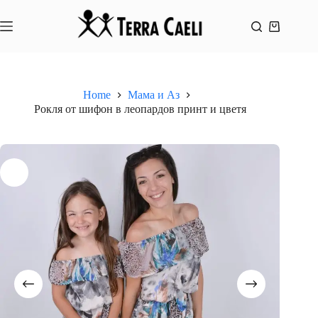
Skip
to
content
Shopping
cart
Home
Мама и Аз
Рокля от шифон в леопардов принт и цветя