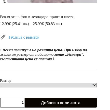
Рокля от шифон в леопардов принт и цветя
Price
12.99
€
(25.41 лв.)
–
25.99
€
(50.83 лв.)
range:
12.99€
(25.41
Таблица с размери
лв.)
through
! Всеки артикул е на различна цена. При избор на
25.99€
желания размер от падащото меню „Размери“,
(50.83
съответната цена се показва !
лв.)
Размер
количество
Добави в количката
за
Рокля