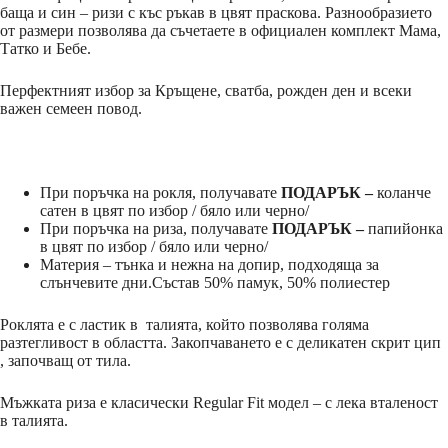
баща и син – ризи с къс ръкав в цвят праскова. Разнообразието
от размери позволява да съчетаете в официален комплект Мама,
Татко и Бебе.
Перфектният избор за Кръщене, сватба, рожден ден и всеки
важен семеен повод.
При поръчка на рокля, получавате
ПОДАРЪК –
коланче
сатен в цвят по избор / бяло или черно/
При поръчка на риза, получавате
ПОДАРЪК –
папийонка
в цвят по избор / бяло или черно/
Материя – тънка и нежна на допир, подходяща за
слънчевите дни.Състав 50% памук, 50% полиестер
Роклята е с ластик в талията, който позволява голяма
разтегливост в областта. Закопчаването е с деликатен скрит цип
, започващ от тила.
Мъжката риза е класически Regular Fit модел – с лека вталеност
в талията.