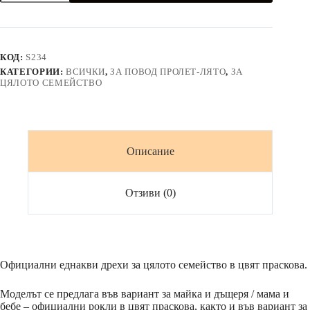
Ризи
и
рокли
в
цвят
КОД:
S234
праскова
КАТЕГОРИИ:
ВСИЧКИ
,
ЗА ПОВОД ПРОЛЕТ-ЛЯТО
,
ЗА
с
ЦЯЛОТО СЕМЕЙСТВО
черни
аксесоари
Описание
Отзиви (0)
Официални еднакви дрехи за цялото семейство в цвят праскова.
Моделът се предлага във вариант за майка и дъщеря / мама и
бебе – официални рокли в цвят праскова, както и във вариант за