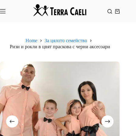
Skip
to
content
Shopping
cart
Home
За цялото семейство
Ризи и рокли в цвят праскова с черни аксесоари