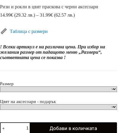
Ризи и рокли в цвят праскова с черни аксесоари
Price
14.99
€
(29.32 лв.)
–
31.99
€
(62.57 лв.)
range:
14.99€
(29.32
Таблица с размери
лв.)
through
! Всеки артикул е на различна цена. При избор на
31.99€
желания размер от падащото меню „Размери“,
(62.57
съответната цена се показва !
лв.)
Размер
Цвят на аксесоари - подарък
количество
Добави в количката
за