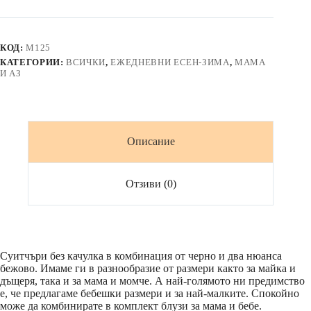
суичъри
*
NUDE
*
КОД:
M125
в
КАТЕГОРИИ:
ВСИЧКИ
,
ЕЖЕДНЕВНИ ЕСЕН-ЗИМА
,
МАМА
бежово
И АЗ
и
черно
Описание
Отзиви (0)
Суитчъри без качулка в комбинация от черно и два нюанса
бежово. Имаме ги в разнообразие от размери както за майка и
дъщеря, така и за мама и момче. А най-голямото ни предимство
е, че предлагаме бебешки размери и за най-малките. Спокойно
може да комбинирате в комплект блузи за мама и бебе.