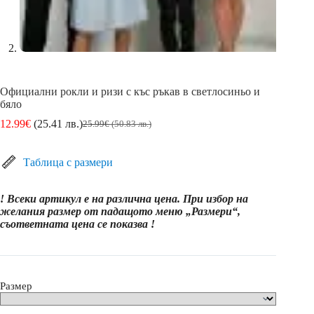
Официални рокли и ризи с къс ръкав в светлосиньо и
бяло
12.99
€
(25.41 лв.)
25.99
€
(50.83 лв.)
Original
Текущата
price
цена
was:
е:
Таблица с размери
25.99€
12.99€
(50.83
(25.41
лв.).
лв.).
! Всеки артикул е на различна цена. При избор на
желания размер от падащото меню „Размери“,
съответната цена се показва !
Размер