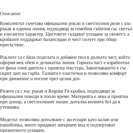
Описание
Комплектът съчетава официални рокли и светлосини ризи с къс
ръкав в единна линия, подходяща за семейни събития със светъл
и елегантен характер. Цветовете създават усещане за свежест, а
кройките поддържат балансиран и чист силует при общо
присъствие.
Роклите са с бяла подплата и добавен тюл в долната част, който
оформя мек обем и деликатна линия. Горната част е изработена
от фина синя дантела с приятна текстура. Закопчаването е със
скрит цип на гърба. Талията е еластична и позволява комфорт
при движение и носене през целия ден.
Ризите са с къс ръкав и Regular Fit кройка, подходящи за
официални поводи в топло време. Материята е лека и приятна
при допир, а светлосиният нюанс допълва визията без да я
утежнява.
Моделът позволява допълване с аксесоари като колан или
папийонка, които придават завършен вид и подчертават
празничното усещане.