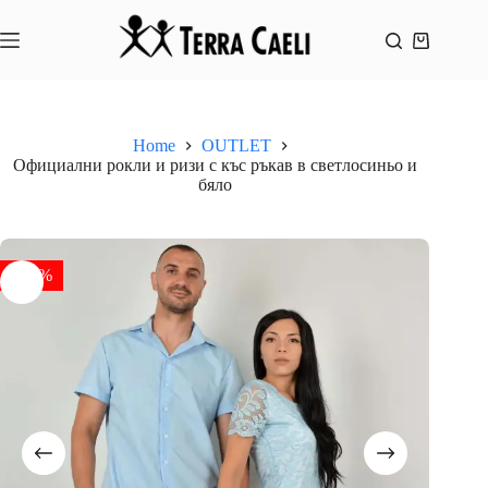
Skip
to
content
Shopping
cart
Home
OUTLET
Официални рокли и ризи с къс ръкав в светлосиньо и
бяло
- 50%