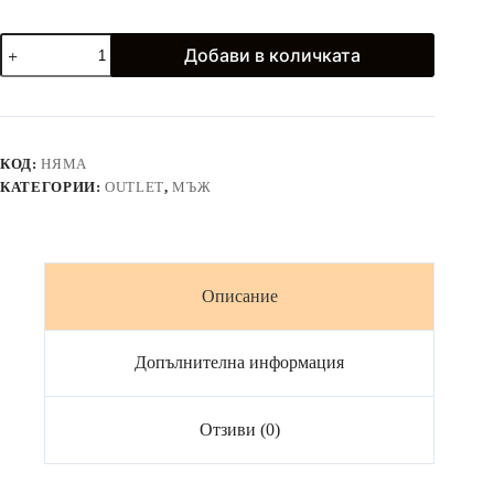
количество
Добави в количката
за
Официални
рокли
и
ризи
с
КОД:
НЯМА
къс
КАТЕГОРИИ:
OUTLET
,
МЪЖ
ръкав
в
светлосиньо
и
бяло
Описание
Допълнителна информация
Отзиви (0)