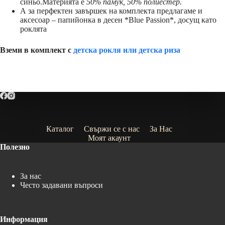
синьо.Материята е
50% памук, 50% полиестер.
А за перфектен завършек на комплекта предлагаме и
аксесоар – папийонка в десен *Blue Passion*, досущ като
роклята
Вземи в комплект с
детска рокля или детска риза
Каталог
Свържи се с нас
За Нас
Моят акаунт
Полезно
За нас
Често задавани въпроси
Информация