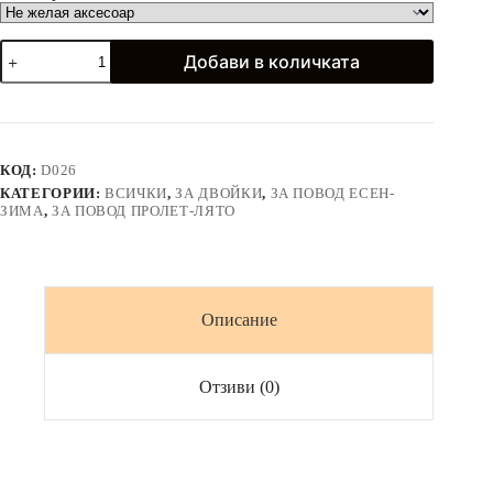
количество
Добави в количката
за
Рокля
на
цветя
с
буфан
КОД:
D026
ръкав
КАТЕГОРИИ:
ВСИЧКИ
,
ЗА ДВОЙКИ
,
ЗА ПОВОД ЕСЕН-
и
ЗИМА
,
ЗА ПОВОД ПРОЛЕТ-ЛЯТО
тъмносиня
риза
*Blue
Passion*
Описание
Отзиви (0)