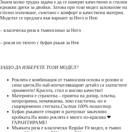
Знаем колко трудна задача е да се намерят качествени и стилни
еднакви дрехи за двойки. Затова при този модел заложихме на
стилно излъчване, съчетано с комфорт и качествени материи.
Моделът се предлага във вариант за Него и Нея:
– класическа риза в тъмносиньо за Него
– рокля по тялото с буфан ръкав за Нея
ЗАЩО ДА ИЗБЕРЕТЕ ТОЗИ МОДЕЛ?
Роклята е комбинация от тъмносиня основа и розови и
сини цветя.Но най-впечатляващият детайл са златистите
орнаменти! Красота, стил и високо качество!
Материята е страхотна – приятна на допир, плътна,
непрозрачна, немачкаема, леко еластична, но и
същевременно стегната.
Състав 100% полиестер.
Буфан ръкавите отварят и разчупват закачливо
кройката.На живо роклята е много по-красива ❤
ГАРАНТИРАМЕ!
Мъжката риза е класически Regular Fit модел, в тъмно