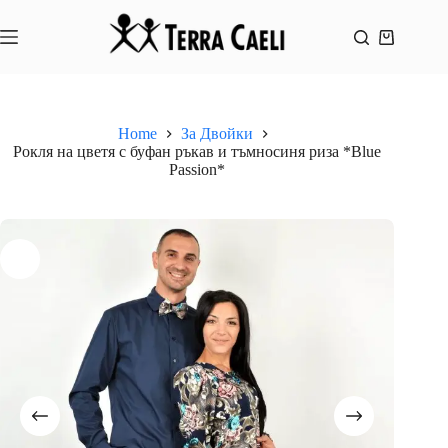
Skip
to
content
Shopping
cart
Home
За Двойки
Рокля на цветя с буфан ръкав и тъмносиня риза *Blue
Passion*