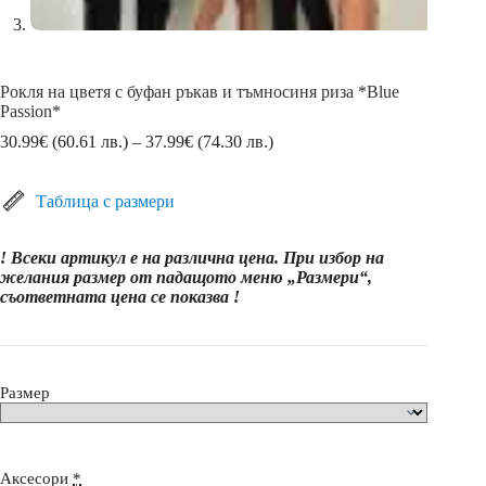
Рокля на цветя с буфан ръкав и тъмносиня риза *Blue
Passion*
Price
30.99
€
(60.61 лв.)
–
37.99
€
(74.30 лв.)
range:
30.99€
(60.61
Таблица с размери
лв.)
through
! Всеки артикул е на различна цена. При избор на
37.99€
желания размер от падащото меню „Размери“,
(74.30
съответната цена се показва !
лв.)
Размер
Аксесори
*