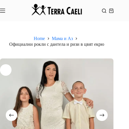
Skip
to
content
Shopping
cart
Home
Мама и Аз
Официални рокли с дантела и ризи в цвят екрю