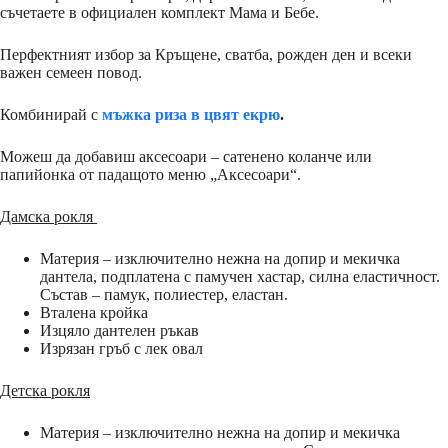
съчетаете в официален комплект Мама и Бебе.
Перфектният избор за Кръщене, сватба, рожден ден и всеки
важен семеен повод.
Комбинирай с
мъжка риза в цвят екрю
.
Можеш да добавиш аксесоари – сатенено коланче или
папийонка от падащото меню „Аксесоари“.
Дамска рокля
Материя – изключително нежна на допир и мекичка
дантела, подплатена с памучен хастар, силна еластичност.
Състав – памук, полиестер, еластан.
Вталена кройка
Изцяло дантелен ръкав
Изрязан гръб с лек овал
Детска рокля
Материя – изключително нежна на допир и мекичка