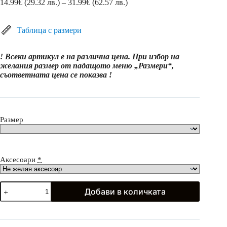
Price
14.99
€
(29.32 лв.)
–
31.99
€
(62.57 лв.)
range:
14.99€
(29.32
Таблица с размери
лв.)
through
! Всеки артикул е на различна цена. При избор на
31.99€
желания размер от падащото меню „Размери“,
(62.57
съответната цена се показва !
лв.)
Размер
Аксесоари
*
количество
Добави в количката
за
Официални
рокли
с