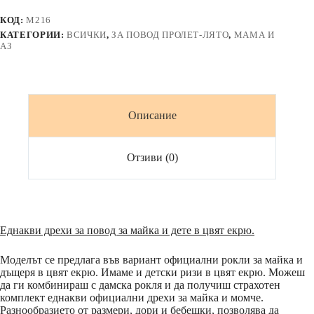
дантела
и
КОД:
M216
ризи
КАТЕГОРИИ:
ВСИЧКИ
,
ЗА ПОВОД ПРОЛЕТ-ЛЯТО
,
МАМА И
в
АЗ
цвят
екрю
Описание
Отзиви (0)
Еднакви дрехи за повод за майка и дете в цвят екрю.
Моделът се предлага във вариант официални рокли за майка и
дъщеря в цвят екрю. Имаме и детски ризи в цвят екрю. Можеш
да ги комбинираш с дамска рокля и да получиш страхотен
комплект еднакви официални дрехи за майка и момче.
Разнообразието от размери, дори и бебешки, позволява да