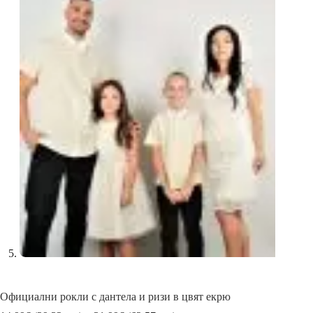
Официални рокли с дантела и ризи в цвят екрю