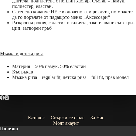
дантела, подплатена с поплин хастар. Състав – памук,
полиестер, еластан.
Сатенено коланче НЕ е включено към роклята, но можете
да го поръчате от падащото меню „Аксесоари“
Разкроена рокля, с ластик в талията, закопчаване със скрит
цип, затворен гръб
Мъжка и детска риза
Материя – 50% памук, 50% еластан
Къс ръкав
Мъжка риза – regular fit, детска риза – full fit, прав модел
Каталог
Свържи се с нас
За Нас
Моят акаунт
Полезно