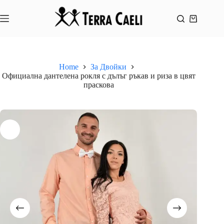
Skip
to
content
Shopping
cart
Home
За Двойки
Официална дантелена рокля с дълъг ръкав и риза в цвят
праскова