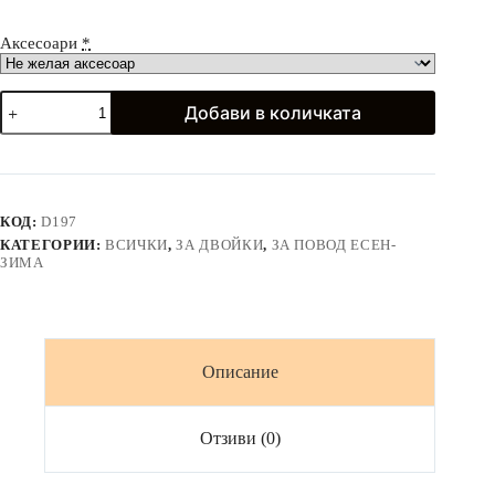
Аксесоари
*
количество
Добави в количката
за
Официална
дантелена
рокля
с
дълъг
КОД:
D197
ръкав
КАТЕГОРИИ:
ВСИЧКИ
,
ЗА ДВОЙКИ
,
ЗА ПОВОД ЕСЕН-
и
ЗИМА
риза
в
цвят
праскова
Описание
Отзиви (0)