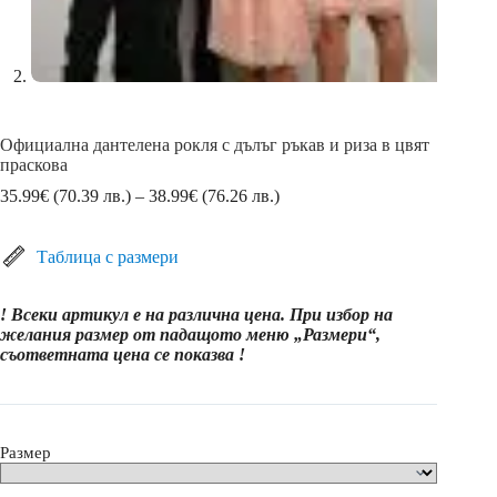
Официална дантелена рокля с дълъг ръкав и риза в цвят
праскова
Price
35.99
€
(70.39 лв.)
–
38.99
€
(76.26 лв.)
range:
35.99€
(70.39
Таблица с размери
лв.)
through
! Всеки артикул е на различна цена. При избор на
38.99€
желания размер от падащото меню „Размери“,
(76.26
съответната цена се показва !
лв.)
Размер