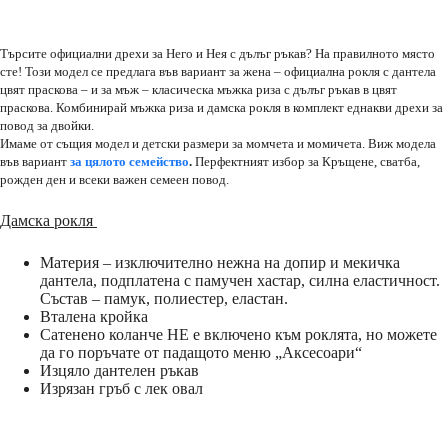
Търсите официални дрехи за Него и Нея с дълъг ръкав? На правилното място
сте! Този модел се предлага във вариант за жена – официална рокля с дантела
цвят праскова – и за мъж – класическа мъжка риза с дълъг ръкав в цвят
праскова. Комбинирай мъжка риза и дамска рокля в комплект еднакви дрехи за
повод за двойки.
Имаме от същия модел и детски размери за момчета и момичета. Виж модела
във вариант
за цялото семейство
.
Перфектният избор за Кръщене, сватба,
рожден ден и всеки важен семеен повод.
Дамска рокля
Материя – изключително нежна на допир и мекичка
дантела, подплатена с памучен хастар, силна еластичност.
Състав – памук, полиестер, еластан.
Вталена кройка
Сатенено коланче НЕ е включено към роклята, но можете
да го поръчате от падащото меню „Аксесоари“
Изцяло дантелен ръкав
Изрязан гръб с лек овал