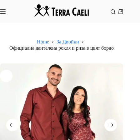
Skip
to
content
Shopping
cart
Home
За Двойки
Официална дантелена рокля и риза в цвят бордо