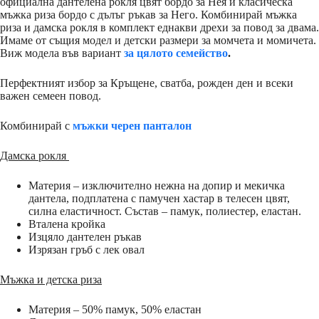
официална дантелена рокля цвят бордо за Нея и класическа
мъжка риза бордо с дълъг ръкав за Него. Комбинирай мъжка
риза и дамска рокля в комплект еднакви дрехи за повод за двама.
Имаме от същия модел и детски размери за момчета и момичета.
Виж модела във вариант
за цялото семейство
.
Перфектният избор за Кръщене, сватба, рожден ден и всеки
важен семеен повод.
Комбинирай с
мъжки черен панталон
Дамска рокля
Материя – изключително нежна на допир и мекичка
дантела, подплатена с памучен хастар в телесен цвят,
силна еластичност. Състав – памук, полиестер, еластан.
Вталена кройка
Изцяло дантелен ръкав
Изрязан гръб с лек овал
Мъжка и детска риза
Материя – 50% памук, 50% еластан