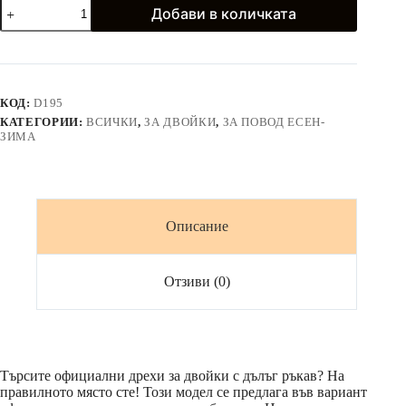
количество
Добави в количката
за
Официална
дантелена
рокля
и
риза
КОД:
D195
в
КАТЕГОРИИ:
ВСИЧКИ
,
ЗА ДВОЙКИ
,
ЗА ПОВОД ЕСЕН-
цвят
ЗИМА
бордо
Описание
Отзиви (0)
Търсите официални дрехи за двойки с дълъг ръкав? На
правилното място сте! Този модел се предлага във вариант