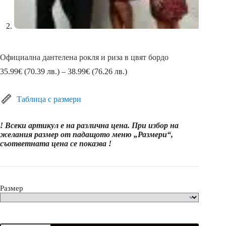
Официална дантелена рокля и риза в цвят бордо
Price
35.99
€
(70.39 лв.)
–
38.99
€
(76.26 лв.)
range:
35.99€
(70.39
Таблица с размери
лв.)
through
! Всеки артикул е на различна цена. При избор на
38.99€
желания размер от падащото меню „Размери“,
(76.26
съответната цена се показва !
лв.)
Размер