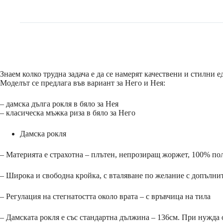
Знаем колко трудна задача е да се намерят качествени и стилни 
Моделът се предлага във вариант за Него и Нея:
– дамска дълга рокля в бяло за Нея
– класическа мъжка риза в бяло за Него
Дамска рокля
– Материята е страхотна – плътен, непрозиращ жоржет, 100% по
– Широка и свободна кройка, с вталяване по желание с допълни
– Регулация на стегнатостта около врата – с връвчица на тила
– Дамската рокля е със стандартна дължина – 136см. При нужда 