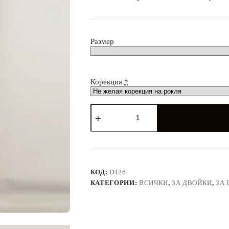
лв.
Размер
Корекция
*
количество
за
Официална
дълга
рокля
и
риза
в
КОД:
D126
бяло
КАТЕГОРИИ:
ВСИЧКИ
,
ЗА ДВОЙКИ
,
ЗА 
за
двойки