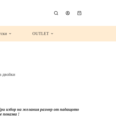
Shopping
cart
тски
OUTLET
за двойки
ce
ge:
.99€
0.83
)
rough
 При избор на желания размер от падащото
.99€
 показва !
4.52