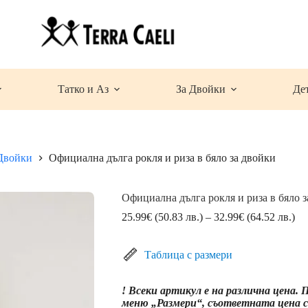
Татко и Аз
За Двойки
Де
Двойки
Официална дълга рокля и риза в бяло за двойки
Официална дълга рокля и риза в бяло 
Pri
25.99
€
(50.83 лв.)
–
32.99
€
(64.52 лв.)
ran
25
(5
Таблица с размери
лв.
th
! Всеки артикул е на различна цена.
32
меню „Размери“, съответната цена се
(6