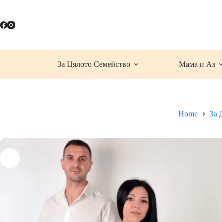
Skip
to
content
За Цялото Семейство
Мама и Аз
Home
За 