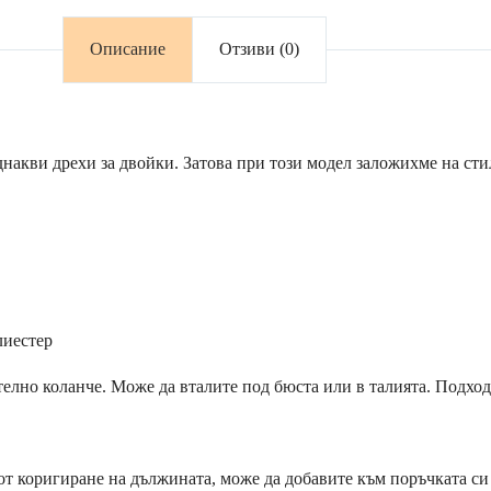
Описание
Отзиви (0)
еднакви дрехи за двойки. Затова при този модел заложихме на ст
лиестер
телно коланче. Може да вталите под бюста или в талията. Подхо
от коригиране на дължината, може да добавите към поръчката си