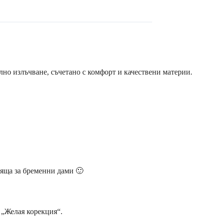
илно излъчване, съчетано с комфорт и качествени материи.
дяща за бременни дами 🙂
 „Желая корекция“.