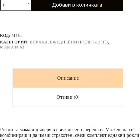
количество
Добави в количката
за
Рокли
за
майка
и
дъщеря
КОД:
M165
*
КАТЕГОРИИ:
ВСИЧКИ
,
ЕЖЕДНЕВНИ ПРОЛЕТ-ЛЯТО
,
CHERRY
МАМА И АЗ
*
Описание
Отзиви (0)
Рокли за мама и дъщеря в свеж десен с черешки. Можеш да ги
комбинираш и да имаш страхотен, свеж комплект еднакви рокли