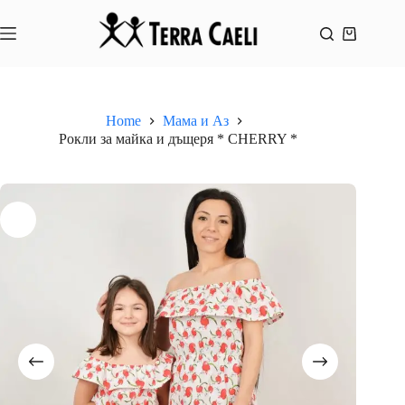
Skip
to
content
Shopping
cart
Home
Мама и Аз
Рокли за майка и дъщеря * CHERRY *