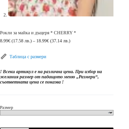
Рокли за майка и дъщеря * CHERRY *
Price
8.99
€
(17.58 лв.)
–
18.99
€
(37.14 лв.)
range:
8.99€
(17.58
Таблица с размери
лв.)
through
! Всеки артикул е на различна цена. При избор на
18.99€
желания размер от падащото меню „Размери“,
(37.14
съответната цена се показва !
лв.)
Размер