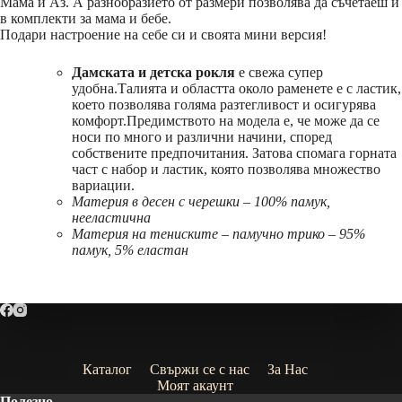
Мама и Аз. А разнобразието от размери позволява да съчетаеш и
в комплекти за мама и бебе.
Подари настроение на себе си и своята мини версия!
Дамската и детска рокля
е свежа супер
удобна.Талията и областта около раменете е с ластик,
което позволява голяма разтегливост и осигурява
комфорт.Предимството на модела е, че може да се
носи по много и различни начини, според
собствените предпочитания. Затова спомага горната
част с набор и ластик, която позволява множество
вариации.
Материя в десен с черешки – 100% памук,
нееластична
Материя на тениските – памучно трико – 95%
памук, 5% еластан
Каталог
Свържи се с нас
За Нас
Моят акаунт
Полезно