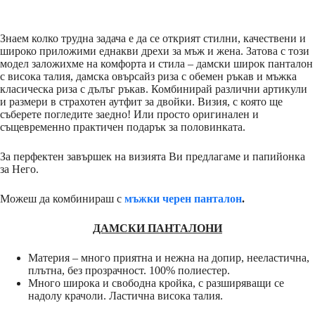
Знаем колко трудна задача е да се открият стилни, качествени и
широко приложими еднакви дрехи за мъж и жена. Затова с този
модел заложихме на комфорта и стила – дамски широк панталон
с висока талия, дамска овърсайз риза с обемен ръкав и мъжка
класическа риза с дълъг ръкав. Комбинирай различни артикули
и размери в страхотен аутфит за двойки. Визия, с която ще
съберете погледите заедно! Или просто оригинален и
същевременно практичен подарък за половинката.
За перфектен завършек на визията Ви предлагаме и папийонка
за Него.
Можеш да комбинираш с
мъжки черен панталон
.
ДАМСКИ ПАНТАЛОНИ
Материя – много приятна и нежна на допир, нееластична,
плътна, без прозрачност. 100% полиестер.
Много широка и свободна кройка, с разширяващи се
надолу крачоли. Ластична висока талия.