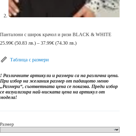
Панталони с широк крачол и ризи BLACK & WHITE
Price
25.99
€
(50.83 лв.)
–
37.99
€
(74.30 лв.)
range:
25.99€
(50.83
Таблица с размери
лв.)
through
! Различните артикули и размери са на различна цена.
37.99€
При избор на желания размер от падащото меню
(74.30
„Размери“, съответната цена се показва. Преди избор
лв.)
се визуализира най-ниската цена на артикул от
модела!
Размер