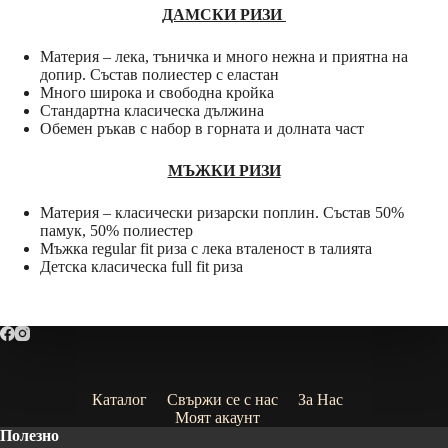
ДАМСКИ РИЗИ
Материя – лека, тъничка и много нежна и приятна на
допир. Състав полиестер с еластан
Много широка и свободна кройка
Стандартна класическа дължина
Обемен ръкав с набор в горната и долната част
МЪЖКИ РИЗИ
Материя – класически ризарски поплин. Състав 50%
памук, 50% полиестер
Мъжка regular fit риза с лека вталеност в талията
Детска класическа full fit риза
Каталог
Свържи се с нас
За Нас
Моят акаунт
Полезно