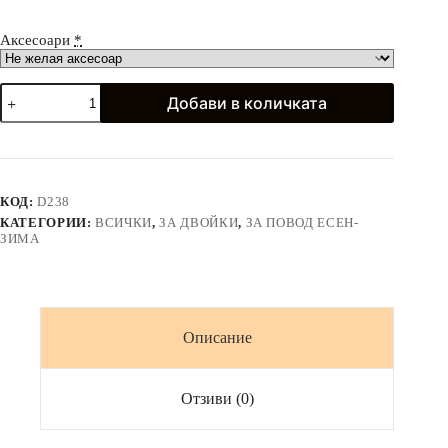
Аксесоари
*
количество
Добави в количката
за
Панталони
с
широк
крачол
и
КОД:
D238
ризи
КАТЕГОРИИ:
ВСИЧКИ
,
ЗА ДВОЙКИ
,
ЗА ПОВОД ЕСЕН-
BLACK
ЗИМА
&
WHITE
Описание
Отзиви (0)