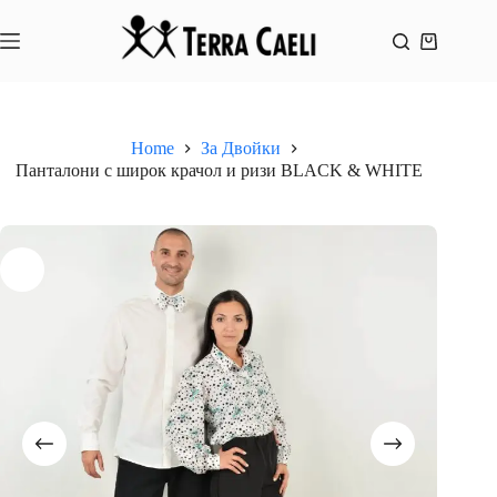
Skip
to
content
Shopping
cart
Home
За Двойки
Панталони с широк крачол и ризи BLACK & WHITE