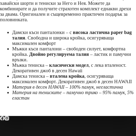
хавайски шорти и тениски за Него и Нея. Можете да
комбинирате и да получите страхотен комплект еднакви дрехи
за двама. Оригинален и същевременно практичен подарък за
половинката.
Дамски къси панталонки – с
висока ластична paper bag
талия
. Свободна и широка кройка, осигуряваща
максимален комфорт
Мъжки къси панталони – свободен силует, комфортна
кройка.
Двойно регулируема талия
– ластик и памучни
връзки.
Мъжка тениска –
класически модел
, с лека вталеност.
Декоративен джоб в десен Hawaii
Дамска тениска –
вталена кройка
, осигуряваща
максимален комфорт. Декоративен джоб в десен HAWAII
Материя в десен HAWAII – 100% памук, нееластична
Материя на тениските – памучно трико – 95% памук, 5%
еластан