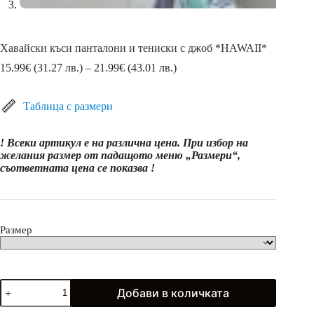
Хавайски къси панталони и тениски с джоб *HAWAII*
Price
15.99
€
(31.27 лв.)
–
21.99
€
(43.01 лв.)
range:
15.99€
(31.27
Таблица с размери
лв.)
through
! Всеки артикул е на различна цена. При избор на
21.99€
желания размер от падащото меню „Размери“,
(43.01
съответната цена се показва !
лв.)
Размер
количество
Добави в количката
за
Хавайски