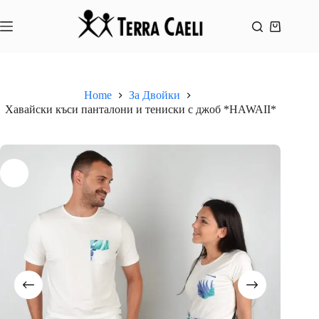
Skip
to
content
Shopping
cart
Home
За Двойки
Хавайски къси панталони и тениски с джоб *HAWAII*