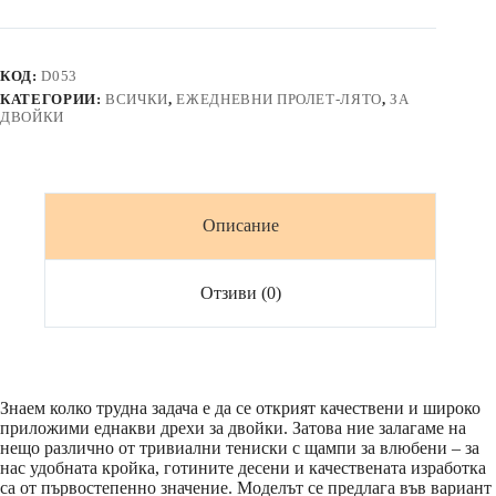
къси
панталони
и
тениски
КОД:
D053
с
КАТЕГОРИИ:
ВСИЧКИ
,
ЕЖЕДНЕВНИ ПРОЛЕТ-ЛЯТО
,
ЗА
джоб
ДВОЙКИ
*HAWAII*
Описание
Отзиви (0)
Знаем колко трудна задача е да се открият качествени и широко
приложими еднакви дрехи за двойки. Затова ние залагаме на
нещо различно от тривиални тениски с щампи за влюбени – за
нас удобната кройка, готините десени и качествената изработка
са от първостепенно значение. Моделът се предлага във вариант