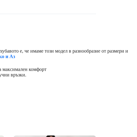
убавото е, че имаме този модел в разнообразие от размери и
о и Аз
ща максимален комфорт
учни връзки.