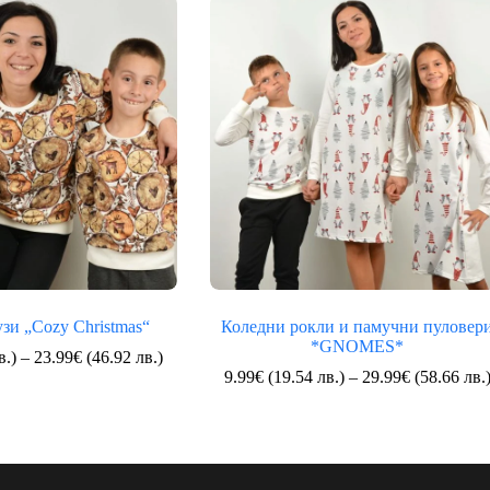
зи „Cozy Christmas“
Коледни рокли и памучни пуловер
*GNOMES*
Price
в.)
–
23.99
€
(46.92 лв.)
range:
9.99
€
(19.54 лв.)
–
29.99
€
(58.66 лв.
9.99€
(19.54
лв.)
through
23.99€