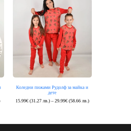
и
Коледни пижами Рудолф за майка и
дете
Price
Price
)
15.99
€
(31.27 лв.)
–
29.99
€
(58.66 лв.)
range:
range:
9.99€
15.99€
(19.54
(31.27
лв.)
лв.)
through
through