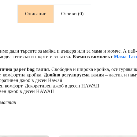
Описание
Отзиви (0)
мо дали търсите за майка и дъщеря или за мама и момче. А най-х
одел тениски и шорти и за татко.
Вземи в комплект
Мама Татк
тична paper bag талия
. Свободна и широка кройка, осигурява
т, комфортна кройка.
Двойно регулируема талия
– ластик и пам
коративен джоб в десен Hawaii
ен комфорт. Декоративен джоб в десен HAWAII
ивен джоб в десен HAWAII
еластан