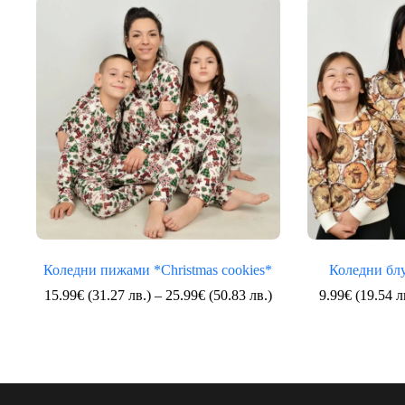
Коледни пижами *Christmas cookies*
Коледни блу
Price
15.99
€
(31.27 лв.)
–
25.99
€
(50.83 лв.)
9.99
€
(19.54 л
range:
15.99€
(31.27
лв.)
through
25.99€