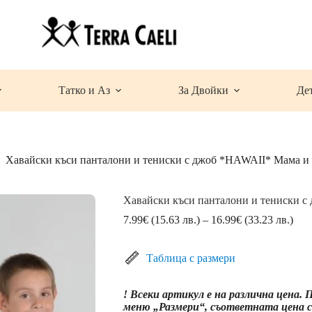
Татко и Аз
За Двойки
Де
Хавайски къси панталони и тениски с джоб *HAWAII* Мама и
Хавайски къси панталони и тениски 
Pric
7.99
€
(15.63 лв.)
–
16.99
€
(33.23 лв.)
rang
7.9
(15.
Таблица с размери
лв.)
thro
! Всеки артикул е на различна цена.
16.
меню „Размери“, съответната цена се
(33.