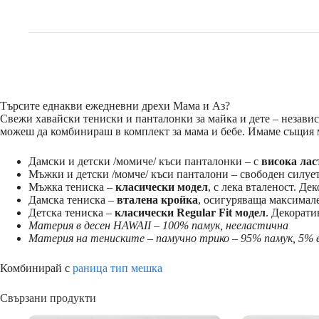
Търсите еднакви ежедневни дрехи Мама и Аз?
Свежи хавайски тениски и панталонки за майка и дете – независи
можеш да комбинираш в комплект за мама и бебе. Имаме същия м
Дамски и детски /момиче/ къси панталонки – с
висока лас
Мъжки и детски /момче/ къси панталони – свободен силуе
Мъжка тениска –
класически модел
, с лека вталеност. Де
Дамска тениска –
вталена кройка
, осигуряваща максимал
Детска тениска –
класически Regular Fit модел
. Декорат
Материя в десен HAWAII – 100% памук, нееластична
Материя на тениските – памучно трико – 95% памук, 5% 
Комбинирай с
раница тип мешка
Свързани продукти