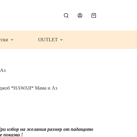
Shopping
cart
тски
OUTLET
 Аз
с джоб *HAWAII* Мама и Аз
e
e:
9€
63
ugh
 При избор на желания размер от падащото
99€
 показва !
23