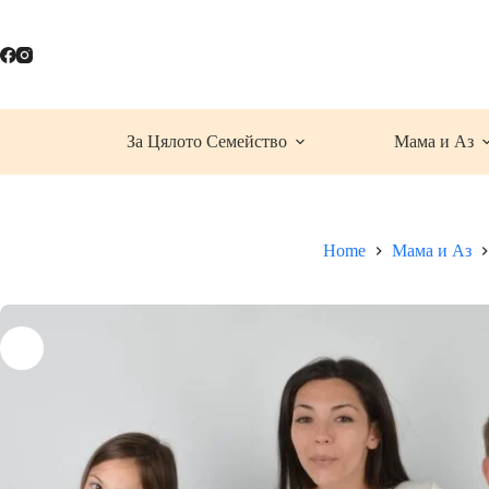
Skip
to
content
За Цялото Семейство
Мама и Аз
Home
Мама и Аз