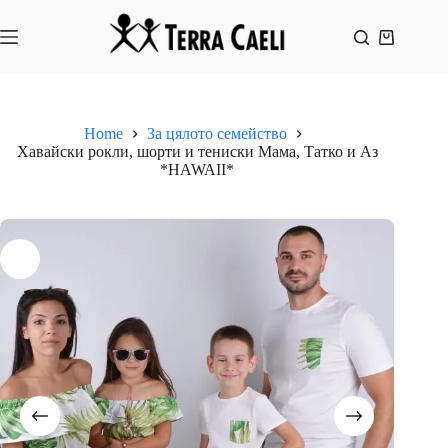
Skip
to
content
Shopping
cart
Home
За цялото семейство
Хавайски рокли, шорти и тениски Мама, Татко и Аз
*HAWAII*