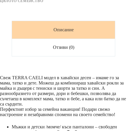
ЦЯЛОТО СЕМЕЙСТВО
и
Аз
*HAWAII*
Описание
Отзиви (0)
Свеж TERRA CAELI модел в хавайски десен – имаме го за
мама, татко и дете. Можеш да комбинираш хавайски рокли за
майка и дъщеря с тениски и шорти за татко и син. А
разнообразието от размери, дори и бебешки, позволява да
съчетаеш в комплект мама, татко и бебе, а кака или батко да не
са сърдити.
Перфектият избор за семейна ваканция! Подари свежо
настроение и незабравими спомени на своето семейство!
Мъжки и детски /момче/ къси панталони – свободен