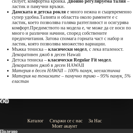
силует, комфортна кройка.
Двойно регулируема талия
–
ластик и памучни връзки.
Дамската и детска рокля
е много нежна и същевременно
супер удобна.Талията и областта около раменете е с
ластик, което позволява голяма разтегливост и осигурява
комфорт.Предимството на модела е, че може да се носи по
много и различни начини, според собствените
предпочитания. Затова спомага горната част с набор и
ластик, която позволява множество вариации.
Мъжка тениска –
класически модел
, с лека вталеност.
Декоративен джоб в десен Hawaii
Детска тениска –
класически Regular Fit модел
.
Декоративен джоб в десен HAWAII
Материя в десен HAWAII – 100% памук, нееластична
Материя на тениските – памучно трико – 95% памук, 5%
еластан
Каталог
Свържи се с нас
За Нас
Моят акаунт
Полезно