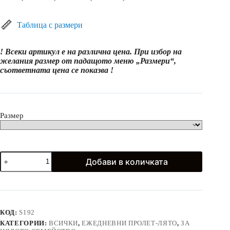
range:
7.99€
(15.63
Таблица с размери
лв.)
through
! Всеки артикул е на различна цена. При избор на
21.99€
желания размер от падащото меню „Размери“,
(43.01
съответната цена се показва !
лв.)
Размер
количество
Добави в количката
за
Хавайски
рокли,
шорти
и
тениски
КОД:
S192
Мама,
КАТЕГОРИИ:
ВСИЧКИ
,
ЕЖЕДНЕВНИ ПРОЛЕТ-ЛЯТО
,
ЗА
Татко