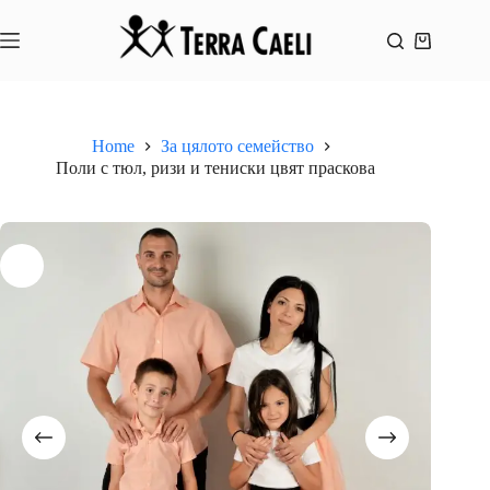
Skip
to
content
Shopping
cart
Home
За цялото семейство
Поли с тюл, ризи и тениски цвят праскова