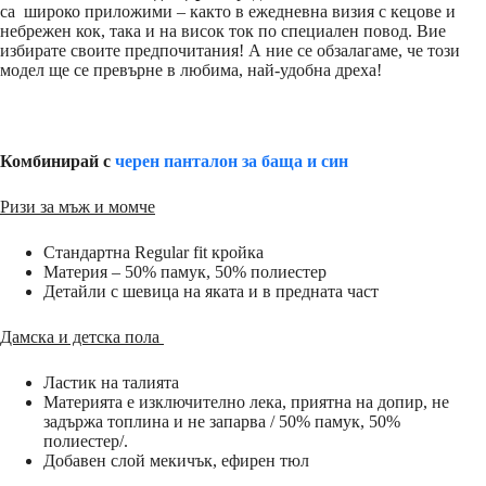
са широко приложими – както в ежедневна визия с кецове и
небрежен кок, така и на висок ток по специален повод. Вие
избирате своите предпочитания! А ние се обзалагаме, че този
модел ще се превърне в любима, най-удобна дреха!
Комбинирай с
черен панталон за баща и син
Ризи за мъж и момче
Стандартна Regular fit кройка
Материя – 50% памук, 50% полиестер
Детайли с шевица на яката и в предната част
Дамска и детска пола
Ластик на талията
Материята е изключително лека, приятна на допир, не
задържа топлина и не запарва / 50% памук, 50%
полиестер/.
Добавен слой мекичък, ефирен тюл