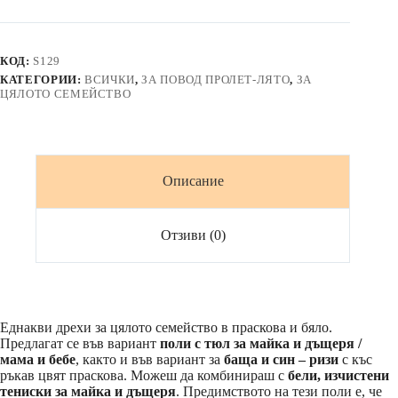
с
тюл,
ризи
и
КОД:
S129
тениски
КАТЕГОРИИ:
ВСИЧКИ
,
ЗА ПОВОД ПРОЛЕТ-ЛЯТО
,
ЗА
цвят
ЦЯЛОТО СЕМЕЙСТВО
праскова
Описание
Отзиви (0)
Еднакви дрехи за цялото семейство в праскова и бяло.
Предлагат се във вариант
поли с тюл за майка и дъщеря /
мама и бебе
, както и във вариант за
баща и син – ризи
с къс
ръкав цвят праскова. Можеш да комбинираш с
бели, изчистени
тениски за майка и дъщеря
. Предимството на тези поли е, че