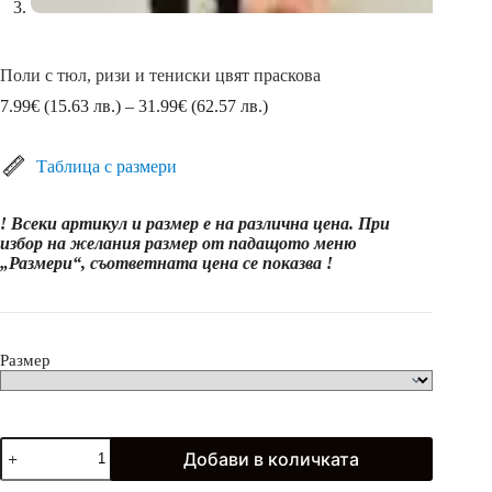
Поли с тюл, ризи и тениски цвят праскова
Price
7.99
€
(15.63 лв.)
–
31.99
€
(62.57 лв.)
range:
7.99€
(15.63
Таблица с размери
лв.)
through
! Всеки артикул и размер е на различна цена. При
31.99€
избор на желания размер от падащото меню
(62.57
„Размери“, съответната цена се показва !
лв.)
Размер
количество
Добави в количката
за
Поли