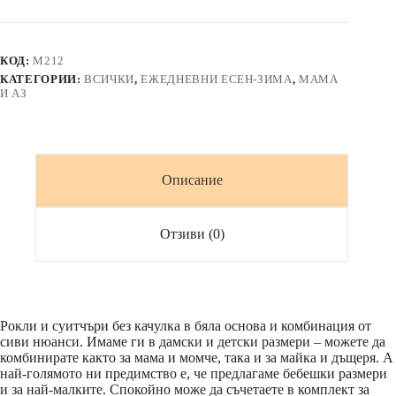
рокли
и
суичъри
в
КОД:
M212
сиво
КАТЕГОРИИ:
ВСИЧКИ
,
ЕЖЕДНЕВНИ ЕСЕН-ЗИМА
,
МАМА
и
И АЗ
бяло
Описание
Отзиви (0)
Рокли и суитчъри без качулка в бяла основа и комбинация от
сиви нюанси. Имаме ги в дамски и детски размери – можете да
комбинирате както за мама и момче, така и за майка и дъщеря. А
най-голямото ни предимство е, че предлагаме бебешки размери
и за най-малките. Спокойно може да съчетаете в комплект за