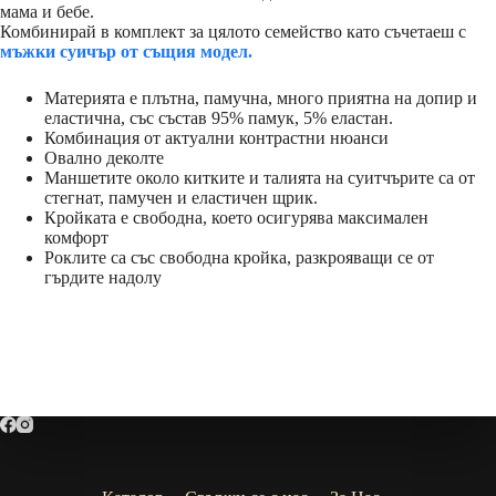
мама и бебе.
Комбинирай в комплект за цялото семейство като съчетаеш с
мъжки суичър от същия модел.
Материята е плътна, памучна, много приятна на допир и
еластична, със състав 95% памук, 5% еластан.
Комбинация от актуални контрастни нюанси
Овално деколте
Маншетите около китките и талията на суитчърите са от
стегнат, памучен и еластичен щрик.
Кройката е свободна, което осигурява максимален
комфорт
Роклите са със свободна кройка, разкрояващи се от
гърдите надолу