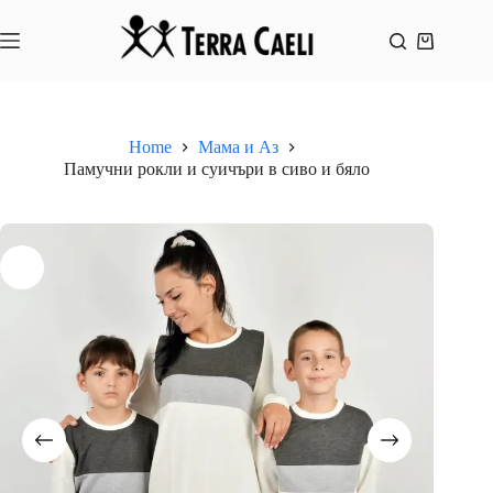
Skip
to
content
Shopping
cart
Home
Мама и Аз
Памучни рокли и суичъри в сиво и бяло