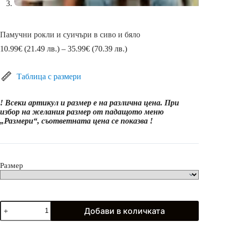
Памучни рокли и суичъри в сиво и бяло
Price
10.99
€
(21.49 лв.)
–
35.99
€
(70.39 лв.)
range:
10.99€
(21.49
Таблица с размери
лв.)
through
! Всеки артикул и размер е на различна цена. При
35.99€
избор на желания размер от падащото меню
(70.39
„Размери“, съответната цена се показва !
лв.)
Размер
количество
Добави в количката
за
Памучни