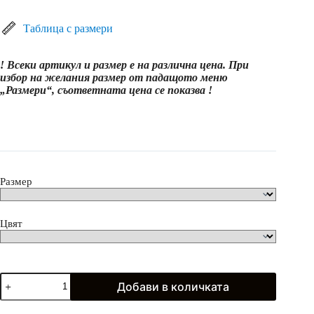
range:
15.99€
(31.27
Таблица с размери
лв.)
through
! Всеки артикул и размер е на различна цена. При
36.99€
избор на желания размер от падащото меню
(72.35
„Размери“, съответната цена се показва !
лв.)
Размер
Цвят
количество
Добави в количката
за
Пижама
с