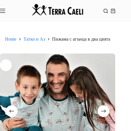
Skip
to
content
Shopping
cart
Home
Татко и Аз
Пижама с агънца в два цвята