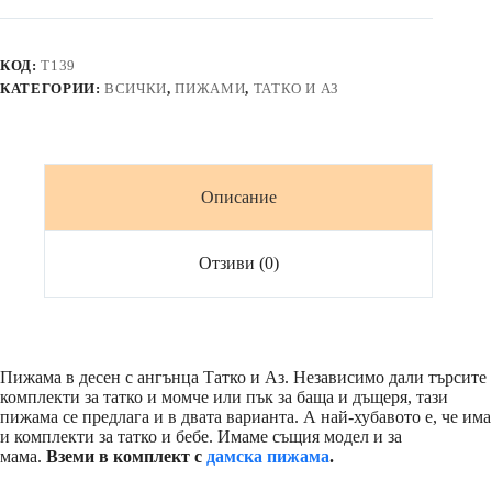
агънца
в
два
КОД:
T139
цвята
КАТЕГОРИИ:
ВСИЧКИ
,
ПИЖАМИ
,
ТАТКО И АЗ
Описание
Отзиви (0)
Пижама в десен с ангънца Татко и Аз. Независимо дали търсите
комплекти за татко и момче или пък за баща и дъщеря, тази
пижама се предлага и в двата варианта. А най-хубавото е, че има
и комплекти за татко и бебе. Имаме същия модел и за
мама.
Вземи в комплект с
дамска пижама
.