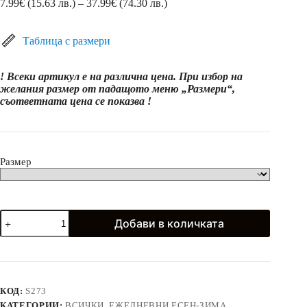
Price
7.99
€
(15.63 лв.)
–
37.99
€
(74.30 лв.)
range:
7.99€
(15.63
Таблица с размери
лв.)
through
! Всеки артикул е на различна цена. При избор на
37.99€
желания размер от падащото меню „Размери“,
(74.30
съответната цена се показва !
лв.)
Размер
количество
Добави в количката
за
Памучни
пуловери
и
поли
в
КОД:
S273
червено
КАТЕГОРИИ:
ВСИЧКИ
,
ЕЖЕДНЕВНИ ЕСЕН-ЗИМА
,