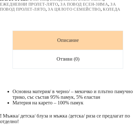
каре
ЕЖЕДНЕВНИ ПРОЛЕТ-ЛЯТО
,
ЗА ПОВОД ЕСЕН-ЗИМА
,
ЗА
ПОВОД ПРОЛЕТ-ЛЯТО
,
ЗА ЦЯЛОТО СЕМЕЙСТВО
,
КОЛЕДА
Описание
Отзиви (0)
Основна материя/ в черно/ – мекичко и плътно памучно
трико, със състав 95% памук, 5% еластан
Материя на карето – 100% памук
!
Мъжка/ детска/ блуза и мъжка /детска/ риза се предлагат по
отделно!