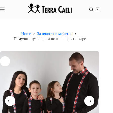
Skip
to
content
Shopping
cart
Home
За цялото семейство
Памучни пуловери и поли в червено каре